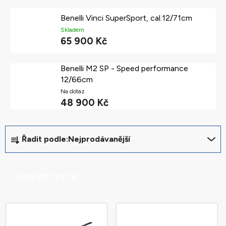
Benelli Vinci SuperSport, cal.12/71cm
Skladem
65 900 Kč
Benelli M2 SP - Speed performance
12/66cm
Na dotaz
48 900 Kč
Ř
Řadit podle:
Nejprodávanější
a
z
e
OTEVŘÍT FILTR
n
í
V
p
ý
r