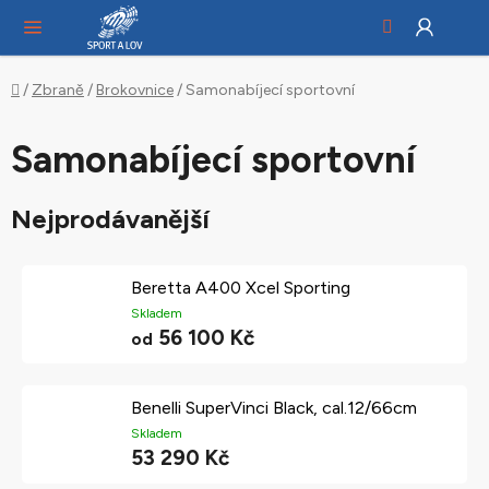
Hledat
NÁ
Přejít
KO
na
obsah
Domů
/
Zbraně
/
Brokovnice
/
Samonabíjecí sportovní
Samonabíjecí sportovní
Nejprodávanější
Beretta A400 Xcel Sporting
Skladem
56 100 Kč
od
Benelli SuperVinci Black, cal.12/66cm
Skladem
53 290 Kč