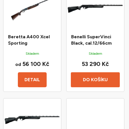
p
o
i
d
s
u
p
k
r
t
Beretta A400 Xcel
Benelli SuperVinci
o
ů
Sporting
Black, cal.12/66cm
d
Skladem
Skladem
u
56 100 Kč
53 290 Kč
k
od
t
ů
DETAIL
DO KOŠÍKU