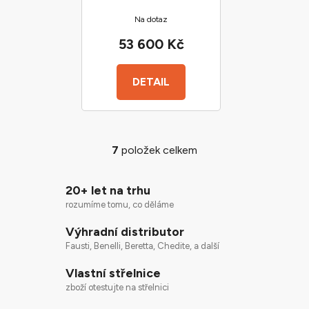
Průměrné
Na dotaz
hodnocení
produktu
53 600 Kč
je
3,0
DETAIL
z
5
hvězdiček.
7
položek celkem
O
v
l
20+ let na trhu
á
rozumíme tomu, co děláme
d
Výhradní distributor
a
c
Fausti, Benelli, Beretta, Chedite, a další
í
Vlastní střelnice
p
zboží otestujte na střelnici
r
v