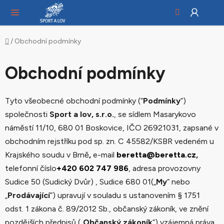
Hledat
NÁ
Přejít
KO
na
obsah
Domů
/
Obchodní podmínky
Obchodní podmínky
Tyto všeobecné obchodní podmínky (“
Podmínky
”)
společnosti
Sport a lov, s.r.o.
, se sídlem Masarykovo
náměstí 11/10, 680 01 Boskovice, IČO 26921031, zapsané v
obchodním rejstříku pod sp. zn. C 45582/KSBR vedeném u
Krajského soudu v Brně
,
e-mail
beretta@beretta.cz
,
telefonní číslo
+420 602 747 986
, adresa provozovny
Sudice 50 (Sudický Dvůr) , Sudice 680 01(„
My
” nebo
„
Prodávající
”) upravují v souladu s ustanovením § 1751
odst. 1 zákona č. 89/2012 Sb., občanský zákoník, ve znění
pozdějších předpisů („
Občanský zákoník
“) vzájemná práva