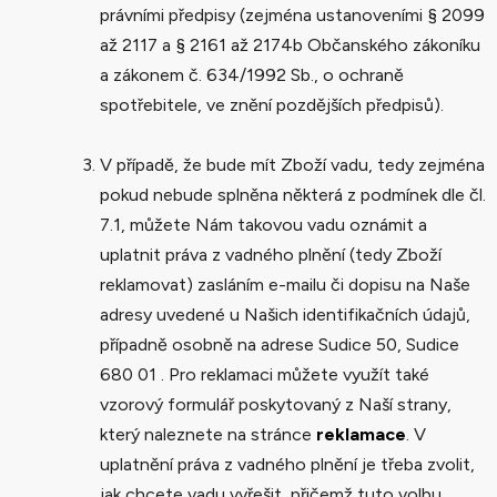
právními předpisy (zejména ustanoveními § 2099
až 2117 a § 2161 až 2174b Občanského zákoníku
a zákonem č. 634/1992 Sb., o ochraně
spotřebitele, ve znění pozdějších předpisů).
V případě, že bude mít Zboží vadu, tedy zejména
pokud nebude splněna některá z podmínek dle čl.
7.1, můžete Nám takovou vadu oznámit a
uplatnit práva z vadného plnění (tedy Zboží
reklamovat) zasláním e-mailu či dopisu na Naše
adresy uvedené u Našich identifikačních údajů,
případně osobně na adrese Sudice 50, Sudice
680 01 . Pro reklamaci můžete využít také
vzorový formulář poskytovaný z Naší strany,
který naleznete na stránce
reklamace
. V
uplatnění práva z vadného plnění je třeba zvolit,
jak chcete vadu vyřešit, přičemž tuto volbu