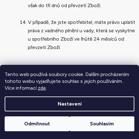
však do tří dnů od převzetí Zboží.
V případě, že jste spotřebitel, máte právo uplatit
práva z vadného plnění u vady, která se vyskytne
u spotřebního Zboží ve lhůtě 24 měsíců od
převzetí Zboží.
ODSTOUPENÍ OD SMLOUVY
Tento web používá soubory cookie. Dalším procházením
tohoto webu vyjadřujete souhlas s jejich používáním..
K odstoupení od Smlouvy, tedy k ukončení
Více informací
zde
.
smluvního vztahu mezi Námi a Vámi od jeho
počátku, může dojít z důvodů a způsoby
Nastavení
uvedenými v tomto článku, případně v dalších
ustanoveních Podmínek, ve kterých je možnost
Odmítnout
Souhlasím
odstoupení výslovně uvedena.