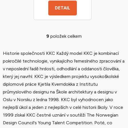
DETAIL
9
položek celkem
O
v
l
Historie společnosti KKC Každý model KKC je kombinací
á
pokročilé technologie, vynikajícího řemeslného zpracování a
d
v neposlední řadě hrdosti, odhodlání a oddanosti člověka,
a
c
který jej navrhl. KKC je výsledkem projektu vysokoškolské
í
diplomové práce Kjetila Kverndokka z Institutu
p
průmyslového designu na Škole architektury a designu v
r
Oslu v Norsku z ledna 1998. KKC byl vyhodnocen jako
v
nejlepší úkol a jeden z nejlepších v celé historii školy. V roce
k
y
1999 získal KKC čestné uznání v soutěži The Norwegian
v
Design Council's Young Talent Competition. Poté, co
ý