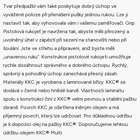
Tvar předpažbí vám také poskytuje dobrý úchop ve
vyvážené poloze při přenášení pušky jednou rukou. Lze ji
nastavit tak, aby vyhovovala vám i vašemu zaměřovači. Grip
Pistolová rukojeť je navržena tak, abyste měli přirozený a
uvolněný úhel v zápěstí při sezení na stanovišti nebo při
šoulání. Jste ve střehu a připraveni, aniž byste měli
„unavenou ruku“. Konstrukce pistolové rukojeti umožňuje
rychle dosáhnout správného a dobrého úchopu. Rychlý,
správný a pohodlný úchop zanechává přesný zásah.
Materiály KKC je vyrobena z laminované břízy. KKC® se
dodává v černé nebo hnědé barvě. Vlastnosti laminátu
spolu s konstrukcí činí z KKC® velmi pevnou a stabilní pažbu
zbraně. Povrch KKC je ošetřena lněným olejem a má
příjemný povrch, který lze udržovat. Pro důkladnou údržbu
je k dispozici olej na pažby KKC®. Doporučujeme lehkou
údržbu olejem KKC® Multi.