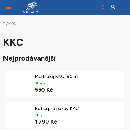
Hledat
NÁ
Přejít
KO
na
obsah
Domů
/
KKC
KKC
Nejprodávanější
Multi olej KKC, 90 ml.
Skladem
550 Kč
Botka pro pažby KKC
Skladem
1 790 Kč