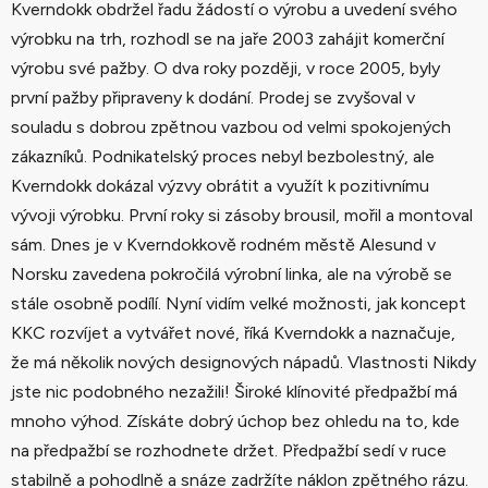
Kverndokk obdržel řadu žádostí o výrobu a uvedení svého
p
výrobku na trh, rozhodl se na jaře 2003 zahájit komerční
i
s
výrobu své pažby. O dva roky později, v roce 2005, byly
u
první pažby připraveny k dodání. Prodej se zvyšoval v
souladu s dobrou zpětnou vazbou od velmi spokojených
zákazníků. Podnikatelský proces nebyl bezbolestný, ale
Kverndokk dokázal výzvy obrátit a využít k pozitivnímu
vývoji výrobku. První roky si zásoby brousil, mořil a montoval
sám. Dnes je v Kverndokkově rodném městě Alesund v
Norsku zavedena pokročilá výrobní linka, ale na výrobě se
stále osobně podílí. Nyní vidím velké možnosti, jak koncept
KKC rozvíjet a vytvářet nové, říká Kverndokk a naznačuje,
že má několik nových designových nápadů. Vlastnosti Nikdy
jste nic podobného nezažili! Široké klínovité předpažbí má
mnoho výhod. Získáte dobrý úchop bez ohledu na to, kde
na předpažbí se rozhodnete držet. Předpažbí sedí v ruce
stabilně a pohodlně a snáze zadržíte náklon zpětného rázu.