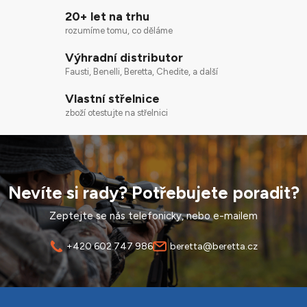
20+ let na trhu
rozumíme tomu, co děláme
Výhradní distributor
Fausti, Benelli, Beretta, Chedite, a další
Vlastní střelnice
zboží otestujte na střelnici
Nevíte si rady? Potřebujete poradit?
Zeptejte se nás telefonicky, nebo e-mailem
+420 602 747 986
beretta@beretta.cz
Z