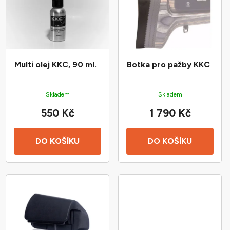
p
o
i
d
s
u
p
k
r
t
Multi olej KKC, 90 ml.
Botka pro pažby KKC
o
ů
d
Skladem
Skladem
u
550 Kč
1 790 Kč
k
t
ů
DO KOŠÍKU
DO KOŠÍKU