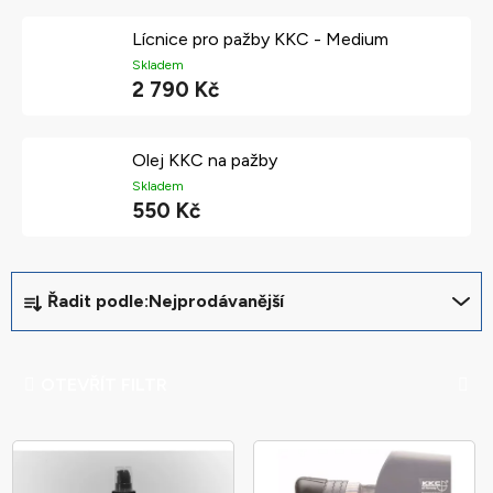
Lícnice pro pažby KKC - Medium
Skladem
2 790 Kč
Olej KKC na pažby
Skladem
550 Kč
Ř
Řadit podle:
Nejprodávanější
a
z
e
OTEVŘÍT FILTR
n
í
V
p
ý
r