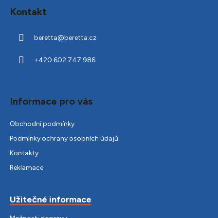
á
Kontakt
p
a
beretta
@
beretta.cz
t
í
+420 602 747 986
Informace pro vás
Obchodní podmínky
Podmínky ochrany osobních údajů
Kontakty
Reklamace
Užitečné informace