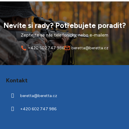
ý
p
i
s
Nevíte si rady? Potřebujete poradit?
u
Zeptejte se nás telefonicky, nebo e-mailem
+420 602 747 986
beretta@beretta.cz
Z
á
Kontakt
p
a
beretta
@
beretta.cz
t
í
+420 602 747 986