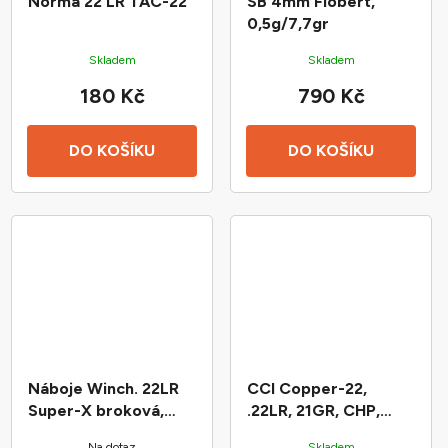
Norma 22 LR TAC-22
SB 4mm Flobert,
0,5g/7,7gr
Skladem
Skladem
180 Kč
790 Kč
DO KOŠÍKU
DO KOŠÍKU
Náboje Winch. 22LR
CCI Copper-22,
Super-X broková,
.22LR, 21GR, CHP,
25grs.
náboj s kompozitní
Na dotaz
Skladem