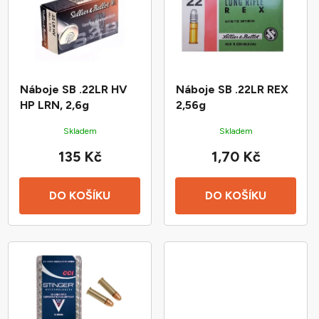
p
o
i
d
s
u
p
k
r
t
Náboje SB .22LR HV
Náboje SB .22LR REX
o
ů
HP LRN, 2,6g
2,56g
d
Skladem
Skladem
u
135 Kč
1,70 Kč
k
t
ů
DO KOŠÍKU
DO KOŠÍKU