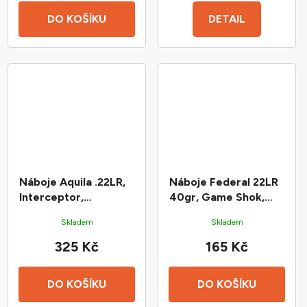
DO KOŠÍKU
DETAIL
Náboje Aquila .22LR,
Náboje Federal 22LR
Interceptor,
40gr, Game Shok,
poměděnná HV HP,
copper plated solid
Skladem
Skladem
40gr (2,6g)
325 Kč
165 Kč
DO KOŠÍKU
DO KOŠÍKU