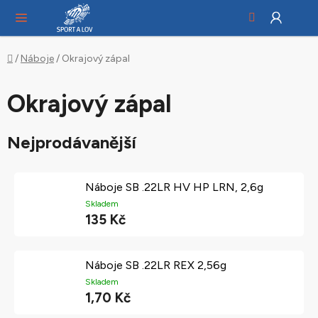
Hledat
NÁ
Přejít
KO
na
obsah
Domů
/
Náboje
/
Okrajový zápal
Okrajový zápal
Nejprodávanější
Náboje SB .22LR HV HP LRN, 2,6g
Skladem
135 Kč
Náboje SB .22LR REX 2,56g
Skladem
1,70 Kč