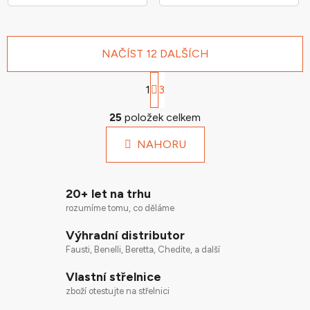
NAČÍST 12 DALŠÍCH
S
1
t
3
r
O
á
25
položek celkem
v
n
l
k
NAHORU
á
o
d
v
a
á
20+ let na trhu
n
c
í
rozumíme tomu, co děláme
í
p
Výhradní distributor
r
Fausti, Benelli, Beretta, Chedite, a další
v
k
Vlastní střelnice
y
zboží otestujte na střelnici
v