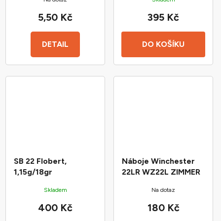
leadfree střelou
5,50 Kč
395 Kč
DETAIL
DO KOŠÍKU
SB 22 Flobert,
Náboje Winchester
1,15g/18gr
22LR WZ22L ZIMMER
Skladem
Na dotaz
400 Kč
180 Kč