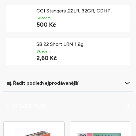
CCI Stangers .22LR, 32GR, CDHP,
Skladem
500 Kč
SB 22 Short LRN 1,8g.
Skladem
2,60 Kč
Ř
Řadit podle:
Nejprodávanější
a
z
e
OTEVŘÍT FILTR
n
í
V
p
ý
r