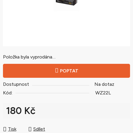
Položka byla vyprodána…
POPTAT
Dostupnost
Na dotaz
Kód:
WZ22L
180 Kč
Měrná cena:
Tisk
Sdílet