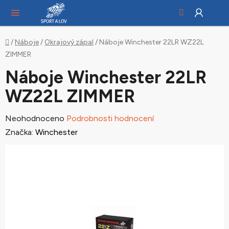
Hledat
NÁ
Přejít
KO
na
obsah
Domů
/
Náboje
/
Okrajový zápal
/
Náboje Winchester 22LR WZ22L
ZIMMER
Náboje Winchester 22LR
WZ22L ZIMMER
Průměrné
Neohodnoceno
Podrobnosti hodnocení
hodnocení
Značka:
Winchester
produktu
je
0,0
z
5
hvězdiček.