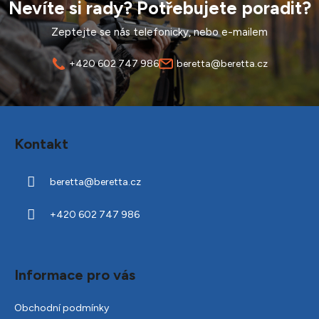
Nevíte si rady? Potřebujete poradit?
Zeptejte se nás telefonicky, nebo e-mailem
+420 602 747 986
beretta@beretta.cz
Z
á
Kontakt
p
a
beretta
@
beretta.cz
t
í
+420 602 747 986
Informace pro vás
Obchodní podmínky