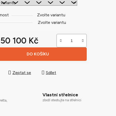
nost
Zvolte variantu
ek.
Zvolte variantu
d
50 100 Kč
 cena:
DO KOŠÍKU
Zeptat se
Sdílet
Vlastní střelnice
zboží otestujte na střelnici
retta,