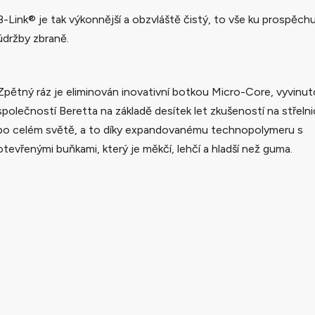
B-Link® je tak výkonnější a obzvláště čistý, to vše ku prospěch
údržby zbraně.
Zpětný ráz je eliminován inovativní botkou Micro-Core, vyvinu
společností Beretta na základě desítek let zkušeností na střelni
po celém světě, a to díky expandovanému technopolymeru s
otevřenými buňkami, který je měkčí, lehčí a hladší než guma.