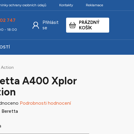
ínky ochrany osobních údajů
Kontakty
Reklamace
02 747
Přihlásit
PRÁZDNÝ
NÁKUPNÍ
se
KOŠÍK
:00 - 18:00
KOŠÍK
KOSTÍ
 Action
etta A400 Xplor
ion
né
dnoceno
Podrobnosti hodnocení
ení
:
Beretta
tu
a