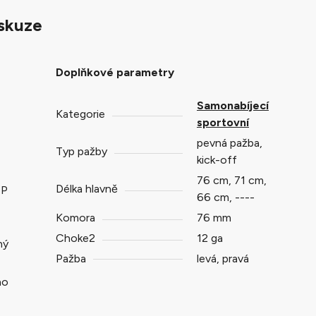
skuze
Doplňkové parametry
Samonabíjecí
Kategorie
sportovní
pevná pažba,
Typ pažby
kick-off
76 cm, 71 cm,
Délka hlavně
HP
66 cm, ----
Komora
76 mm
Choke2
12 ga
ný
Pažba
levá, pravá
ho