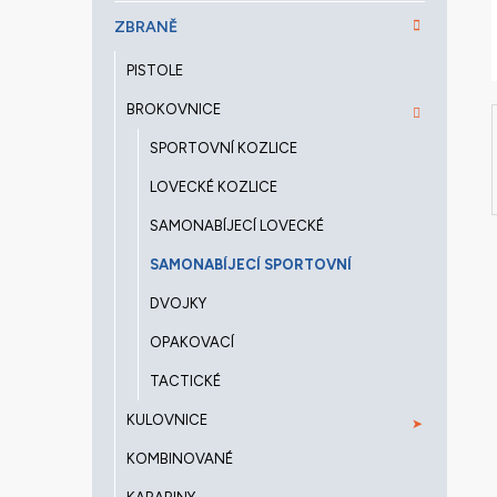
a
ZBRANĚ
n
e
PISTOLE
l
BROKOVNICE
SPORTOVNÍ KOZLICE
LOVECKÉ KOZLICE
SAMONABÍJECÍ LOVECKÉ
SAMONABÍJECÍ SPORTOVNÍ
DVOJKY
OPAKOVACÍ
TACTICKÉ
KULOVNICE
KOMBINOVANÉ