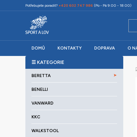
Přejít
Potřebujete poradit?
+420 602 747 986
(Po - Pá 9:00 - 18:00)
na
obsah
DOMŮ
KONTAKTY
DOPRAVA
O N
P
o
K
Přeskočit
s
BERETTA
a
kategorie
t
t
r
BENELLI
e
a
g
VANWARD
o
n
r
n
KKC
i
í
e
p
WALKSTOOL