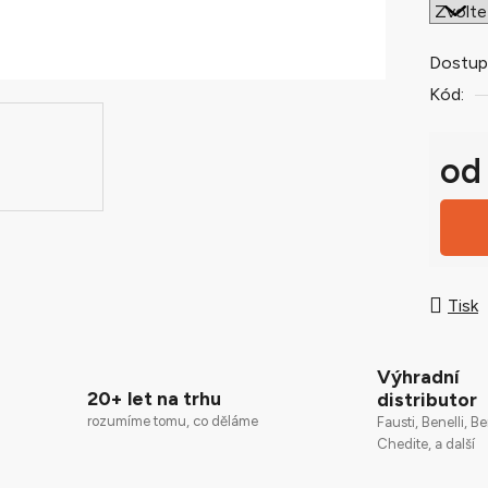
0,0
z
5
Dostup
hvězdič
Kód:
o
Měrná
Tisk
Výhradní
20+ let na trhu
distributor
rozumíme tomu, co děláme
Fausti, Benelli, Be
Chedite, a další