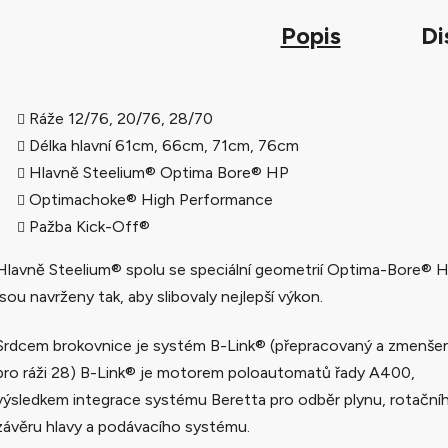
Popis
Di
Ráže 12/76, 20/76, 28/70
Délka hlavní 61cm, 66cm, 71cm, 76cm
Hlavně Steelium® Optima Bore® HP
Optimachoke® High Performance
Pažba Kick-Off®
Hlavně Steelium® spolu se speciální geometrií Optima-Bore® 
jsou navrženy tak, aby slibovaly nejlepší výkon.
Srdcem brokovnice je systém B-Link® (přepracovaný a zmenše
pro ráži 28) B-Link® je motorem poloautomatů řady A400,
výsledkem integrace systému Beretta pro odběr plynu, rotační
závěru hlavy a podávacího systému.