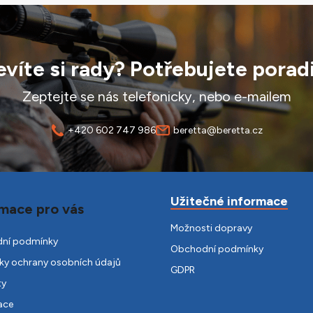
víte si rady? Potřebujete porad
Zeptejte se nás telefonicky, nebo e-mailem
+420 602 747 986
beretta@beretta.cz
Užitečné informace
mace pro vás
Možnosti dopravy
ní podmínky
Obchodní podmínky
y ochrany osobních údajů
GDPR
ty
ace