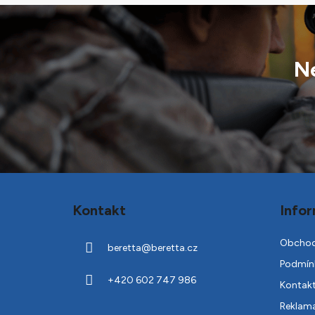
Ne
Z
á
Kontakt
Infor
p
a
Obchod
beretta
@
beretta.cz
t
Podmínk
í
+420 602 747 986
Kontak
Reklam