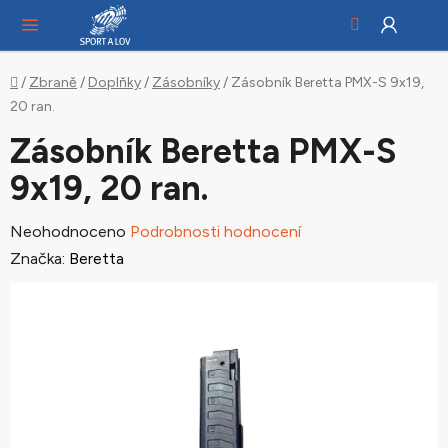
Hledat
NÁ
Přejít
KO
na
obsah
Domů
/
Zbraně
/
Doplňky
/
Zásobníky
/
Zásobník Beretta PMX-S 9x19,
20 ran.
Zásobník Beretta PMX-S
9x19, 20 ran.
Průměrné
Neohodnoceno
Podrobnosti hodnocení
hodnocení
Značka:
Beretta
produktu
je
0,0
z
5
hvězdiček.