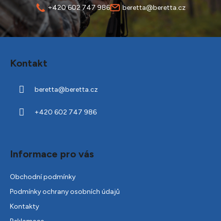
+420 602 747 986
beretta@beretta.cz
Z
á
Kontakt
p
a
beretta
@
beretta.cz
t
í
+420 602 747 986
Informace pro vás
Obchodní podmínky
Podmínky ochrany osobních údajů
Kontakty