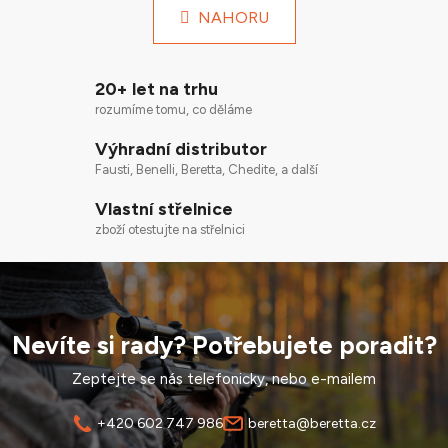
l
k
NAHORU
á
o
d
v
a
á
20+ let na trhu
n
c
í
rozumíme tomu, co děláme
í
p
Výhradní distributor
r
Fausti, Benelli, Beretta, Chedite, a další
v
k
Vlastní střelnice
y
zboží otestujte na střelnici
v
ý
p
i
s
Nevíte si rady? Potřebujete poradit?
u
Zeptejte se nás telefonicky, nebo e-mailem
+420 602 747 986
beretta@beretta.cz