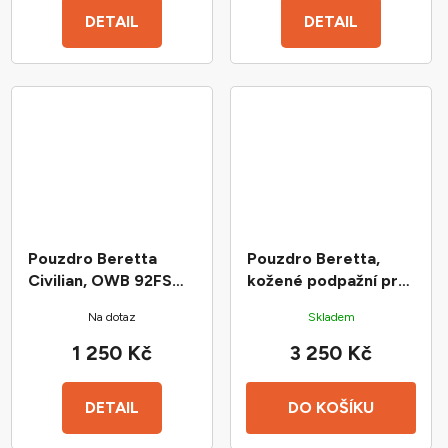
DETAIL
DETAIL
Pouzdro Beretta
Pouzdro Beretta,
Civilian, OWB 92FS
kožené podpažní pro
Brigadir RH
80x LH
Na dotaz
Skladem
1 250 Kč
3 250 Kč
DETAIL
DO KOŠÍKU