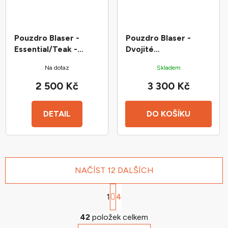
Pouzdro Blaser -
Pouzdro Blaser -
Essential/Teak -
Dvojité
115cm
Essential/Teak -
Na dotaz
Skladem
128cm
2 500 Kč
3 300 Kč
DETAIL
DO KOŠÍKU
NAČÍST 12 DALŠÍCH
S
1
t
4
r
O
á
42
položek celkem
v
n