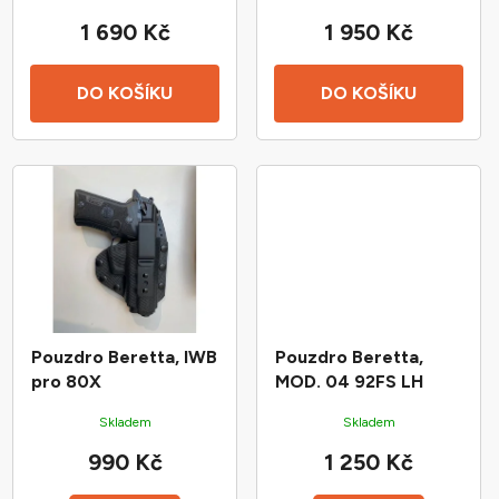
Years
u
1 690 Kč
1 950 Kč
k
t
ů
DO KOŠÍKU
DO KOŠÍKU
Pouzdro Beretta, IWB
Pouzdro Beretta,
pro 80X
MOD. 04 92FS LH
Skladem
Skladem
990 Kč
1 250 Kč