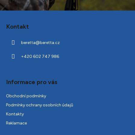
Z
á
Kontakt
p
a
beretta
@
beretta.cz
t
í
+420 602 747 986
Informace pro vás
Obchodní podmínky
Podmínky ochrany osobních údajů
Kontakty
Reklamace