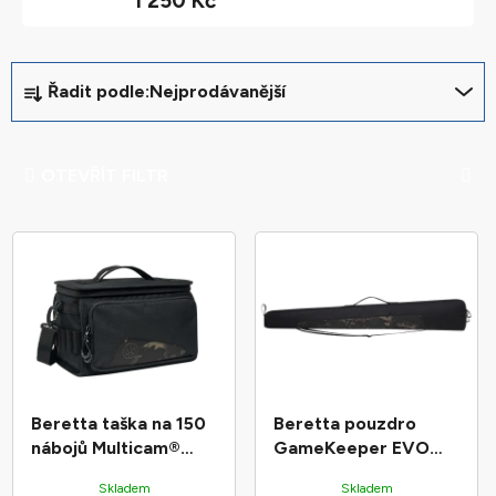
1 250 Kč
Ř
Řadit podle:
Nejprodávanější
a
z
e
OTEVŘÍT FILTR
n
í
V
p
ý
r
p
o
i
d
s
u
p
k
r
t
Beretta taška na 150
Beretta pouzdro
o
ů
nábojů Multicam®
GameKeeper EVO
d
500 Years
128cm Multicam® 500
Skladem
Skladem