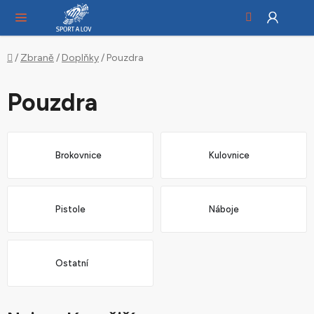
Hledat
NÁ
Přejít
KO
na
obsah
Domů
/
Zbraně
/
Doplňky
/
Pouzdra
Pouzdra
Brokovnice
Kulovnice
Pistole
Náboje
Ostatní