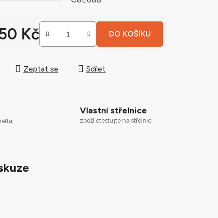
250 Kč
DO KOŠÍKU
ek.
 cena:
Zeptat se
Sdílet
Vlastní střelnice
zboží otestujte na střelnici
retta,
skuze