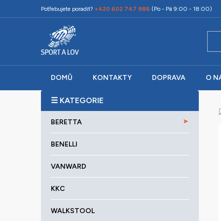
Přejít
Potřebujete poradit?
+420 602 747 986
(Po - Pá 9:00 - 18:00)
na
obsah
DOMŮ
KONTAKTY
DOPRAVA
O N
P
o
K
Přeskočit
s
BERETTA
a
kategorie
t
t
r
BENELLI
e
a
g
VANWARD
o
n
r
n
KKC
i
í
e
p
WALKSTOOL