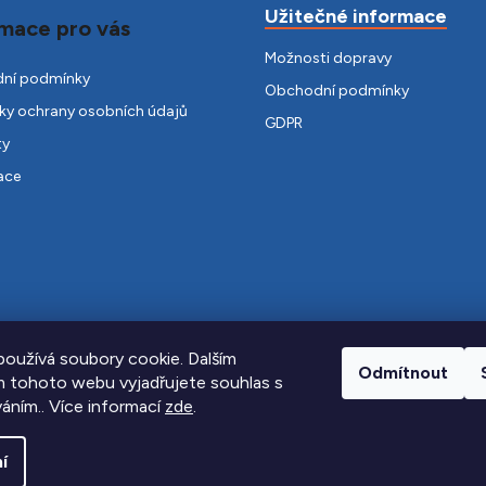
Užitečné informace
mace pro vás
Možnosti dopravy
ní podmínky
Obchodní podmínky
y ochrany osobních údajů
GDPR
ty
ace
oužívá soubory cookie. Dalším
Odmítnout
 tohoto webu vyjadřujete souhlas s
váním.. Více informací
zde
.
í