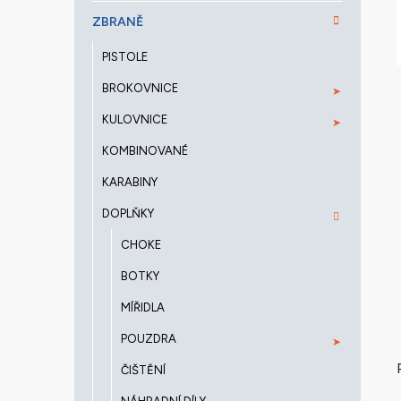
a
ZBRANĚ
n
e
PISTOLE
l
BROKOVNICE
KULOVNICE
KOMBINOVANÉ
KARABINY
DOPLŇKY
CHOKE
BOTKY
MÍŘIDLA
POUZDRA
ČIŠTĚNÍ