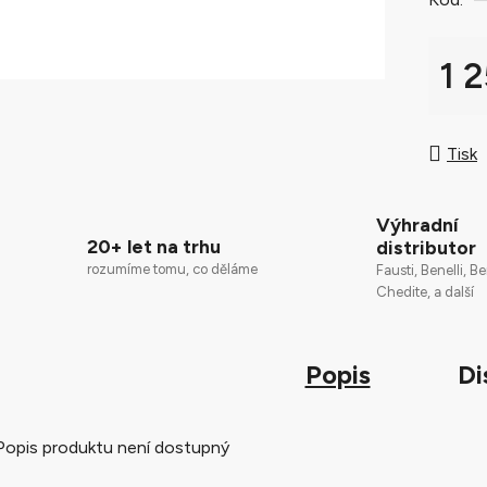
0,0
z
5
1 
hvězdič
Měrná
Tisk
Výhradní
20+ let na trhu
distributor
rozumíme tomu, co děláme
Fausti, Benelli, Be
Chedite, a další
Popis
Di
Popis produktu není dostupný