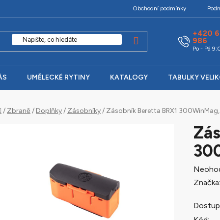
Obchodní podmínky
Podm
+420 6
986
Po - Pá 9
ÁS
UMĚLECKÉ RYTINY
KATALOGY
TABULKY VELI
Domů
/
Zbraně
/
Doplňky
/
Zásobníky
/
Zásobník Beretta BRX1 300WinMag, 
Zás
300
Průměr
Neoho
hodnoc
Značka
produk
Dostup
je
Kód: