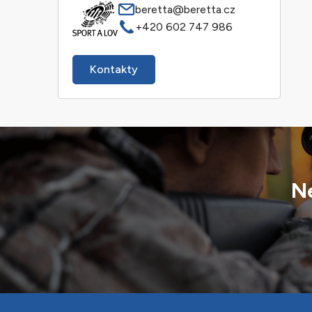
beretta@beretta.cz
+420 602 747 986
Kontakty
Ne
Z