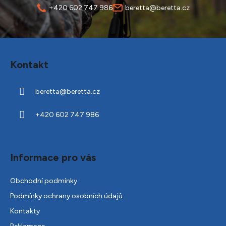
+420 602 747 986
beretta@beretta.cz
Z
á
Kontakt
p
a
beretta
@
beretta.cz
t
í
+420 602 747 986
Informace pro vás
Obchodní podmínky
Podmínky ochrany osobních údajů
Kontakty