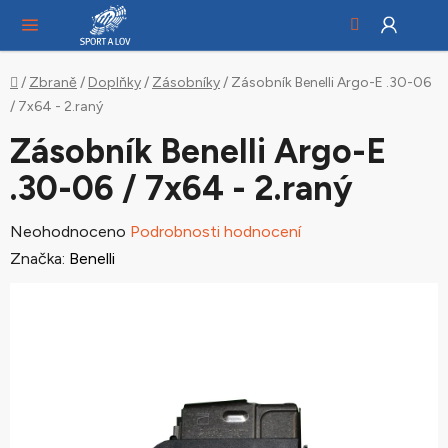
Hledat
NÁ
Přejít
KO
na
obsah
Domů
/
Zbraně
/
Doplňky
/
Zásobníky
/
Zásobník Benelli Argo-E .30-06
/ 7x64 - 2.raný
Zásobník Benelli Argo-E
.30-06 / 7x64 - 2.raný
Průměrné
Neohodnoceno
Podrobnosti hodnocení
hodnocení
Značka:
Benelli
produktu
je
0,0
z
5
hvězdiček.