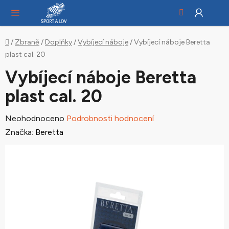
Hledat
NÁ
Přejít
KO
na
obsah
Domů
/
Zbraně
/
Doplňky
/
Vybíjecí náboje
/
Vybíjecí náboje Beretta
plast cal. 20
Vybíjecí náboje Beretta
plast cal. 20
Průměrné
Neohodnoceno
Podrobnosti hodnocení
hodnocení
Značka:
Beretta
produktu
je
0,0
z
5
hvězdiček.