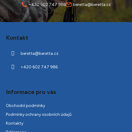
+420 602 747 986
beretta@beretta.cz
Z
á
Kontakt
p
a
beretta
@
beretta.cz
t
í
+420 602 747 986
Informace pro vás
Obchodní podmínky
Podmínky ochrany osobních údajů
Kontakty