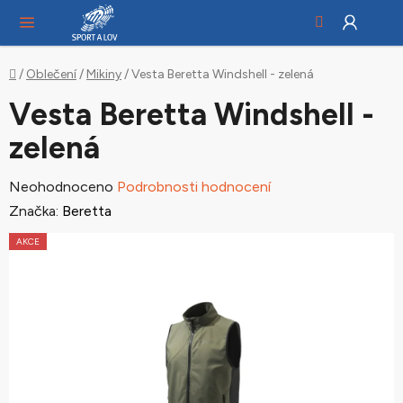
Hledat
NÁ
Přejít
KO
na
obsah
Domů
/
Oblečení
/
Mikiny
/
Vesta Beretta Windshell - zelená
Vesta Beretta Windshell -
zelená
Průměrné
Neohodnoceno
Podrobnosti hodnocení
hodnocení
Značka:
Beretta
produktu
AKCE
je
0,0
z
5
hvězdiček.