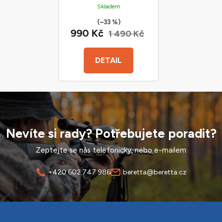
Skladem
(–33 %)
990 Kč
1 490 Kč
DETAIL
Nevíte si rady? Potřebujete poradit?
Zeptejte se nás telefonicky, nebo e-mailem
+420 602 747 986
beretta@beretta.cz
Z
á