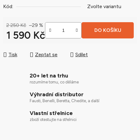
Kód:
Zvolte variantu
2 250 Kč
–29 %
DO KOŠÍKU
1 590 Kč
Měrná cena:
Tisk
Zeptat se
Sdílet
20+ let na trhu
rozumíme tomu, co děláme
Výhradní distributor
Fausti, Benelli, Beretta, Chedite, a další
Vlastní střelnice
zboží otestujte na střelnici