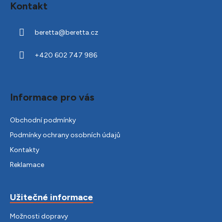
Kontakt
p
a
beretta
@
beretta.cz
t
í
+420 602 747 986
Informace pro vás
Obchodní podmínky
Podmínky ochrany osobních údajů
Kontakty
Reklamace
Užitečné informace
Možnosti dopravy