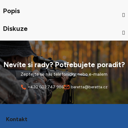
Popis
Diskuze
Nevíte si rady? Potřebujete poradit?
Zeptejte se nás telefonicky, nebo e-mailem
+420 602 747 986
beretta@beretta.cz
Z
á
Kontakt
p