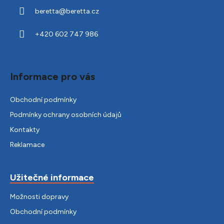
a
beretta
@
beretta.cz
t
í
+420 602 747 986
Informace pro vás
Obchodní podmínky
Podmínky ochrany osobních údajů
Kontakty
Reklamace
Užitečné informace
Možnosti dopravy
Obchodní podmínky