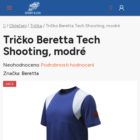
Hledat
NÁ
Přejít
KO
na
obsah
Domů
/
Oblečení
/
Trička
/
Tričko Beretta Tech Shooting, modré
Tričko Beretta Tech
Shooting, modré
Průměrné
Neohodnoceno
Podrobnosti hodnocení
hodnocení
Značka:
Beretta
produktu
AKCE
je
0,0
z
5
hvězdiček.