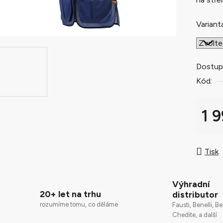
0,0
z
Variant
5
hvězdič
Dostup
Kód:
1 
Měrná
Tisk
Výhradní
20+ let na trhu
distributor
rozumíme tomu, co děláme
Fausti, Benelli, Be
Chedite, a další