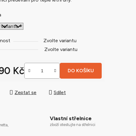
a
ek.
nost
Zvolte variantu
Zvolte variantu
990 Kč
DO KOŠÍKU
 cena:
Zeptat se
Sdílet
Vlastní střelnice
zboží otestujte na střelnici
retta,