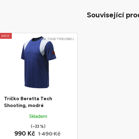
Související pr
AKCE
Kód:
TS292 T1550 0560 L
Tričko Beretta Tech
Shooting, modré
Skladem
(–33 %)
990 Kč
1 490 Kč