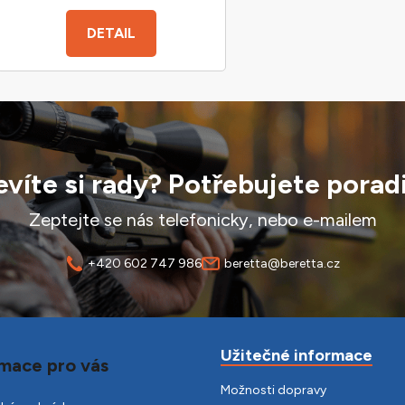
DETAIL
víte si rady? Potřebujete porad
Zeptejte se nás telefonicky, nebo e-mailem
+420 602 747 986
beretta@beretta.cz
Užitečné informace
mace pro vás
Možnosti dopravy