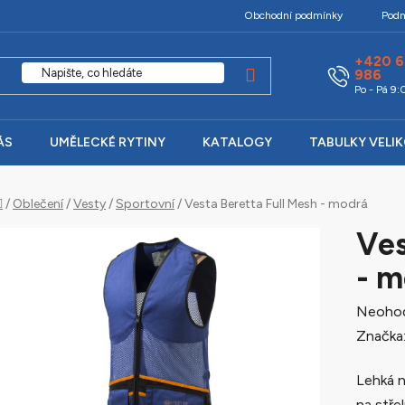
Obchodní podmínky
Podm
+420 6
986
Po - Pá 9
ÁS
UMĚLECKÉ RYTINY
KATALOGY
TABULKY VELI
Domů
/
Oblečení
/
Vesty
/
Sportovní
/
Vesta Beretta Full Mesh - modrá
Ves
- m
Průměr
Neoho
hodnoc
Značka
produk
Lehká n
je
na střel