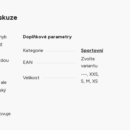
skuze
ohyb
Doplňkové parametry
šť
Kategorie
Sportovní
Zvolte
aždou
EAN
variantu
---, XXS,
Velikost
S, M, XS
 ale
ský
hovuje