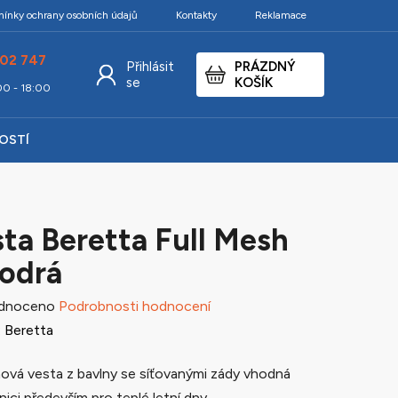
ínky ochrany osobních údajů
Kontakty
Reklamace
02 747
Přihlásit
PRÁZDNÝ
NÁKUPNÍ
se
KOŠÍK
:00 - 18:00
KOŠÍK
KOSTÍ
ta Beretta Full Mesh
odrá
né
dnoceno
Podrobnosti hodnocení
ení
:
Beretta
tu
ová vesta z bavlny se síťovanými zády vhodná
nici především pro teplé letní dny.