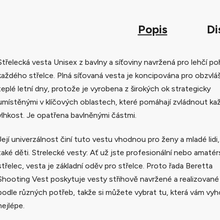
Popis
Di
Střelecká vesta Unisex z bavlny a síťoviny navržená pro lehčí p
každého střelce. Plná síťovaná vesta je koncipována pro obzvlá
teplé letní dny, protože je vyrobena z širokých ok strategicky
umístěnými v klíčových oblastech, které pomáhají zvládnout k
vlhkost. Je opatřena bavlněnými částmi.
Její univerzálnost činí tuto vestu vhodnou pro ženy a mladé lidi,
také děti. Strelecké vesty: Ať už jste profesionální nebo amatér
střelec, vesta je základní oděv pro střelce. Proto řada Beretta
Shooting Vest poskytuje vesty střihově navržené a realizované
podle různých potřeb, takže si můžete vybrat tu, která vám vy
nejlépe.