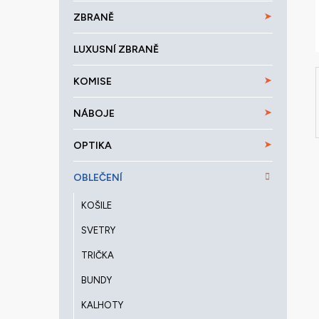
a
ZBRANĚ
n
e
LUXUSNÍ ZBRANĚ
l
KOMISE
NÁBOJE
OPTIKA
OBLEČENÍ
KOŠILE
SVETRY
TRIČKA
BUNDY
KALHOTY