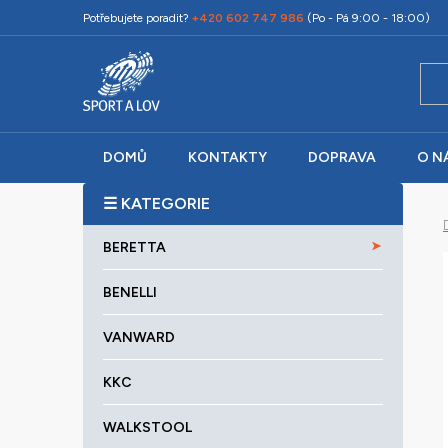
Přejít
Potřebujete poradit?
+420 602 747 986
(Po - Pá 9:00 - 18:00)
na
obsah
DOMŮ
KONTAKTY
DOPRAVA
O N
P
o
K
Přeskočit
s
BERETTA
a
kategorie
t
t
r
BENELLI
e
a
g
VANWARD
o
n
r
n
KKC
i
í
e
p
WALKSTOOL