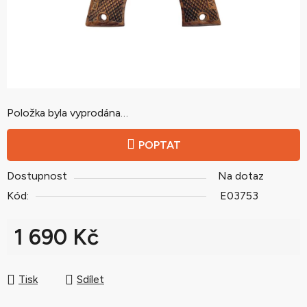
Položka byla vyprodána…
POPTAT
Dostupnost
Na dotaz
Kód:
E03753
1 690 Kč
Měrná cena:
Tisk
Sdílet