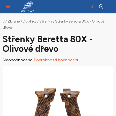
Hledat
NÁ
Přejít
KO
na
obsah
Domů
/
Zbraně
/
Doplňky
/
Střenka
/
Střenky Beretta 80X - Olivové
dřevo
Střenky Beretta 80X -
Olivové dřevo
Průměrné
Neohodnoceno
Podrobnosti hodnocení
hodnocení
produktu
je
0,0
z
5
hvězdiček.