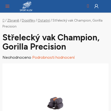
Hledat
NÁ
Přejít
KO
na
obsah
Domů
/
Zbraně
/
Doplňky
/
Ostatní
/
Střelecký vak Champion, Gorilla
Precision
Střelecký vak Champion,
Gorilla Precision
Průměrné
Neohodnoceno
Podrobnosti hodnocení
hodnocení
produktu
je
0,0
z
5
hvězdiček.