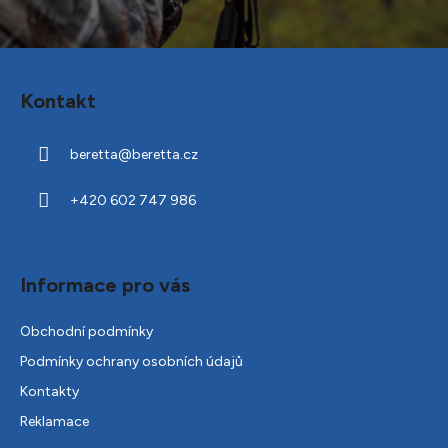
Z
á
Kontakt
p
a
beretta
@
beretta.cz
t
í
+420 602 747 986
Informace pro vás
Obchodní podmínky
Podmínky ochrany osobních údajů
Kontakty
Reklamace