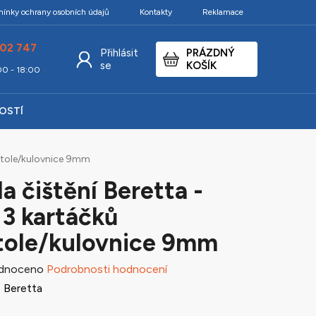
ínky ochrany osobních údajů
Kontakty
Reklamace
02 747
Přihlásit
PRÁZDNÝ
NÁKUPNÍ
se
KOŠÍK
:00 - 18:00
KOŠÍK
KOSTÍ
istole/kulovnice 9mm
a čištění Beretta -
 3 kartáčků
tole/kulovnice 9mm
né
dnoceno
Podrobnosti hodnocení
ení
:
Beretta
tu