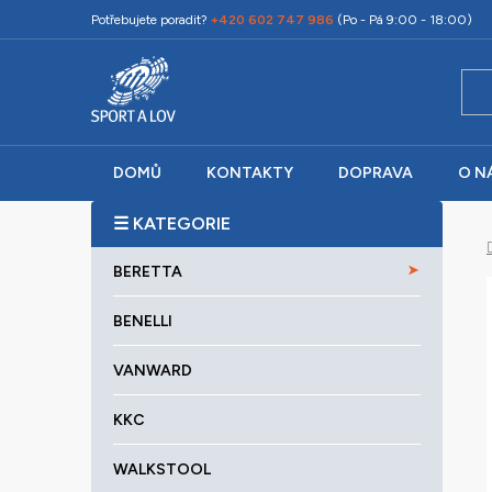
Přejít
Potřebujete poradit?
+420 602 747 986
(Po - Pá 9:00 - 18:00)
na
obsah
DOMŮ
KONTAKTY
DOPRAVA
O N
P
o
K
Přeskočit
s
BERETTA
a
kategorie
t
t
r
BENELLI
e
a
g
VANWARD
o
n
r
n
KKC
i
í
e
p
WALKSTOOL