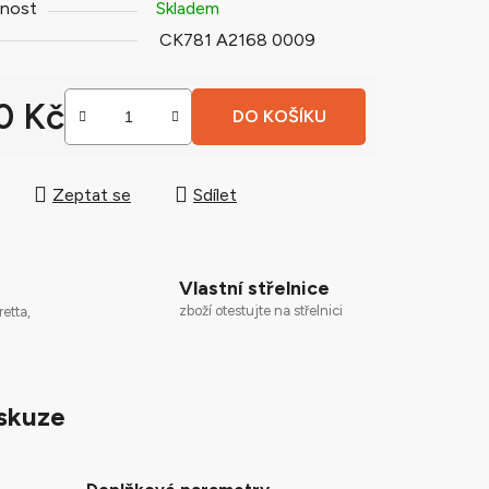
nost
Skladem
CK781 A2168 0009
0 Kč
DO KOŠÍKU
ek.
 cena:
Zeptat se
Sdílet
Vlastní střelnice
zboží otestujte na střelnici
retta,
skuze