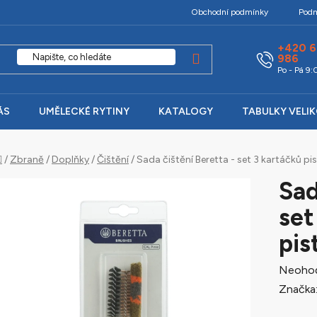
Obchodní podmínky
Podm
+420 6
986
Po - Pá 9
ÁS
UMĚLECKÉ RYTINY
KATALOGY
TABULKY VELI
Domů
/
Zbraně
/
Doplňky
/
Čištění
/
Sada čištění Beretta - set 3 kartáčků p
Sad
set
pis
Průměr
Neoho
hodnoc
Značka
produk