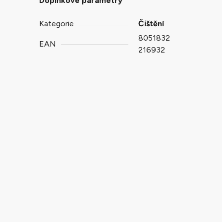
Doplňkové parametry
Kategorie
Čištění
8051832
EAN
216932