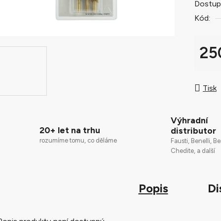
Dostup
je
Kód:
0,0
z
5
25
hvězdič
Měrná
Tisk
Výhradní
20+ let na trhu
distributor
rozumíme tomu, co děláme
Fausti, Benelli, Be
Chedite, a další
Popis
Di