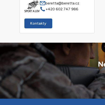
beretta@beretta.cz
+420 602 747 986
Kontakty
Ne
Z