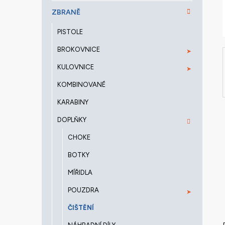
a
ZBRANĚ
n
e
PISTOLE
l
BROKOVNICE
KULOVNICE
KOMBINOVANÉ
KARABINY
DOPLŇKY
CHOKE
BOTKY
MÍŘIDLA
POUZDRA
ČIŠTĚNÍ