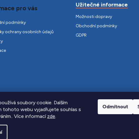
Užitečné informace
mace pro vás
Možnosti dopravy
ní podmínky
Obchodní podmínky
y ochrany osobních údajů
GDPR
ty
ace
oužívá soubory cookie. Dalším
Odmítnout
 tohoto webu vyjadřujete souhlas s
váním.. Více informací
zde
.
í