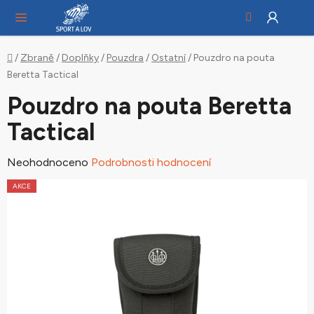
Hledat
NÁ
Přejít
KO
na
obsah
Domů
/
Zbraně
/
Doplňky
/
Pouzdra
/
Ostatní
/
Pouzdro na pouta
Beretta Tactical
Pouzdro na pouta Beretta
Tactical
Průměrné
Neohodnoceno
Podrobnosti hodnocení
hodnocení
AKCE
produktu
je
0,0
z
5
hvězdiček.