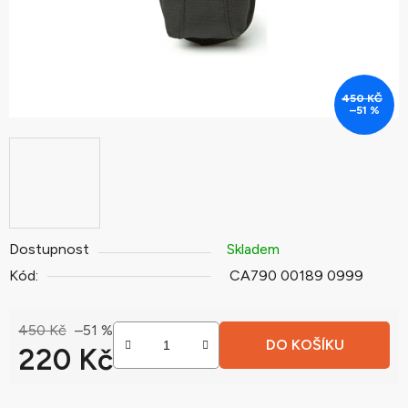
450 KČ
–51 %
Dostupnost
Skladem
Kód:
CA790 00189 0999
450 Kč
–51 %
DO KOŠÍKU
220 Kč
Měrná cena: