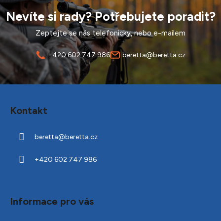
Nevíte si rady? Potřebujete poradit?
Zeptejte se nás telefonicky, nebo e-mailem
+420 602 747 986
beretta@beretta.cz
Z
á
Kontakt
p
a
beretta
@
beretta.cz
t
í
+420 602 747 986
Informace pro vás