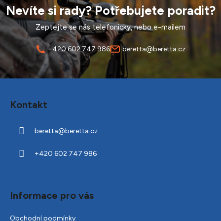
Nevíte si rady? Potřebujete poradit?
Zeptejte se nás telefonicky, nebo e-mailem
+420 602 747 986
beretta@beretta.cz
Z
á
Kontakt
p
a
beretta
@
beretta.cz
t
í
+420 602 747 986
Informace pro vás
Obchodní podmínky