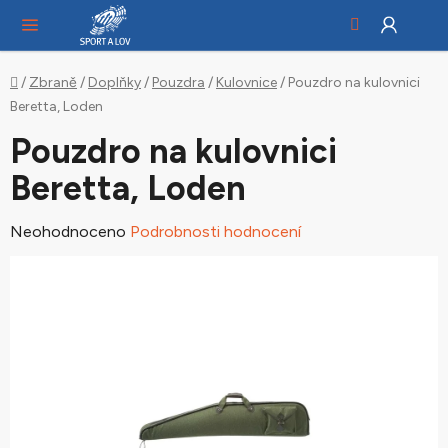
Hledat
NÁ
Přejít
KO
na
obsah
Domů
/
Zbraně
/
Doplňky
/
Pouzdra
/
Kulovnice
/
Pouzdro na kulovnici
Beretta, Loden
Pouzdro na kulovnici
Beretta, Loden
Průměrné
Neohodnoceno
Podrobnosti hodnocení
hodnocení
produktu
je
0,0
z
5
hvězdiček.