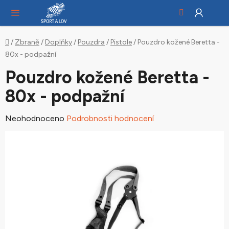
Hledat
NÁ
Přejít
KO
na
obsah
Domů
/
Zbraně
/
Doplňky
/
Pouzdra
/
Pistole
/
Pouzdro kožené Beretta -
80x - podpažní
Pouzdro kožené Beretta -
80x - podpažní
Průměrné
Neohodnoceno
Podrobnosti hodnocení
hodnocení
produktu
je
0,0
z
5
hvězdiček.