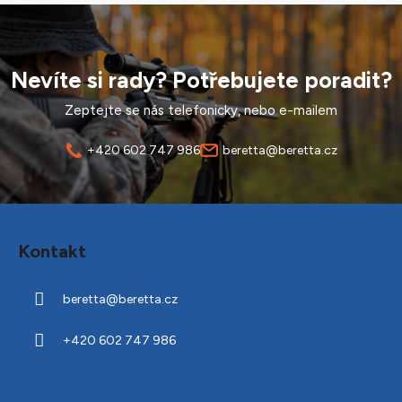
Nevíte si rady? Potřebujete poradit?
Zeptejte se nás telefonicky, nebo e-mailem
+420 602 747 986
beretta@beretta.cz
Z
á
Kontakt
p
a
beretta
@
beretta.cz
t
í
+420 602 747 986