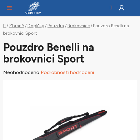
Hledat
NÁ
Přejít
KO
na
obsah
Domů
/
Zbraně
/
Doplňky
/
Pouzdra
/
Brokovnice
/
Pouzdro Benelli na
brokovnici Sport
Pouzdro Benelli na
brokovnici Sport
Průměrné
Neohodnoceno
Podrobnosti hodnocení
hodnocení
produktu
je
0,0
z
5
hvězdiček.