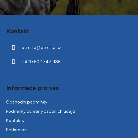
Z
á
Kontakt
p
a
beretta
@
beretta.cz
t
í
+420 602 747 986
Informace pro vás
Obchodní podmínky
Podmínky ochrany osobních údajů
Kontakty
Reklamace