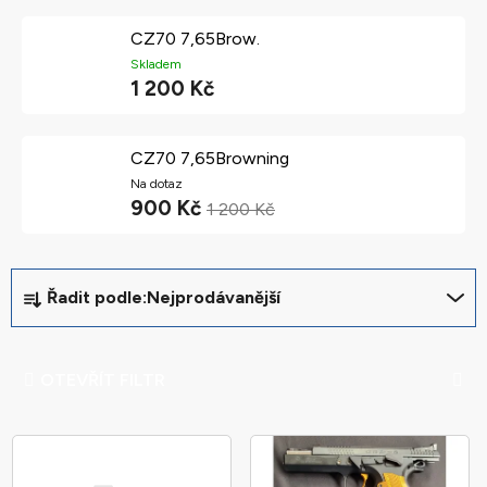
CZ70 7,65Brow.
Skladem
1 200 Kč
CZ70 7,65Browning
Na dotaz
900 Kč
1 200 Kč
Ř
Řadit podle:
Nejprodávanější
a
z
e
OTEVŘÍT FILTR
n
í
V
p
ý
r