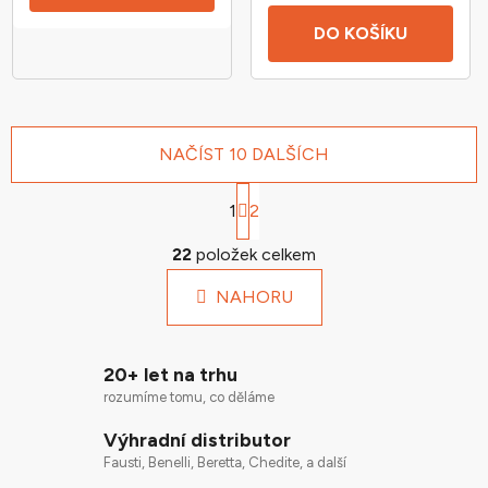
DO KOŠÍKU
NAČÍST 10 DALŠÍCH
S
1
t
2
r
O
á
22
položek celkem
v
n
l
k
NAHORU
á
o
d
v
a
á
20+ let na trhu
n
c
í
rozumíme tomu, co děláme
í
p
Výhradní distributor
r
Fausti, Benelli, Beretta, Chedite, a další
v