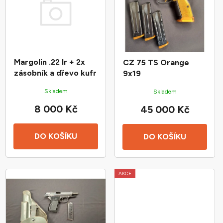
p
o
i
d
s
u
p
k
r
t
Margolin .22 lr + 2x
CZ 75 TS Orange
o
ů
zásobník a dřevo kufr
9x19
d
Skladem
Skladem
u
8 000 Kč
45 000 Kč
k
t
ů
DO KOŠÍKU
DO KOŠÍKU
AKCE