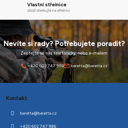
k
Vlastní střelnice
y
zboží otestujte na střelnici
v
ý
p
i
s
Nevíte si rady? Potřebujete poradit?
u
Zeptejte se nás telefonicky, nebo e-mailem
+420 602 747 986
beretta@beretta.cz
Z
á
Kontakt
p
a
beretta
@
beretta.cz
t
í
+420 602 747 986