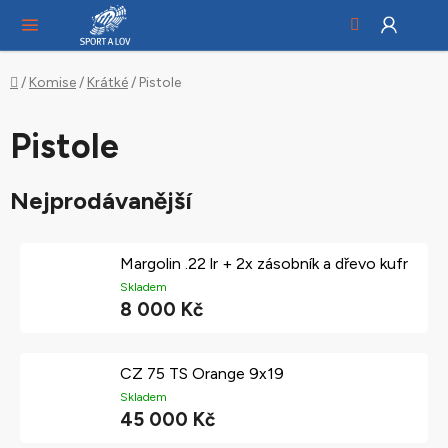
Hledat
NÁ
Přejít
KO
na
obsah
Domů
/
Komise
/
Krátké
/
Pistole
Pistole
Nejprodávanější
Margolin .22 lr + 2x zásobník a dřevo kufr
Skladem
8 000 Kč
CZ 75 TS Orange 9x19
Skladem
45 000 Kč