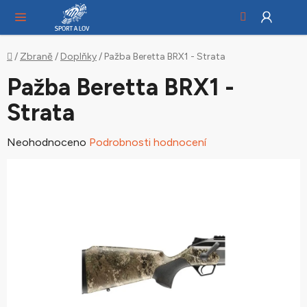
Hledat
NÁ
Přejít
KO
na
obsah
Domů
/
Zbraně
/
Doplňky
/
Pažba Beretta BRX1 - Strata
Pažba Beretta BRX1 -
Strata
Průměrné
Neohodnoceno
Podrobnosti hodnocení
hodnocení
produktu
je
0,0
z
5
hvězdiček.