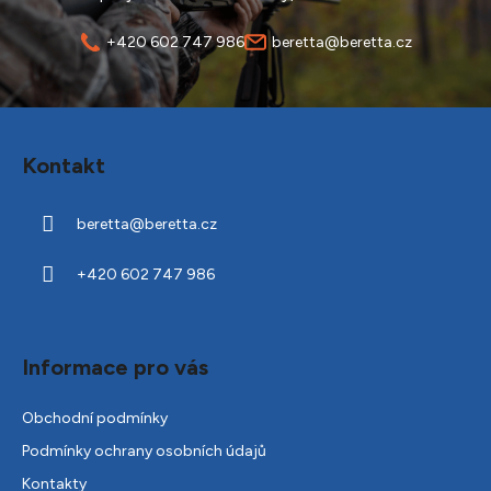
+420 602 747 986
beretta@beretta.cz
Z
á
Kontakt
p
a
beretta
@
beretta.cz
t
í
+420 602 747 986
Informace pro vás
Obchodní podmínky
Podmínky ochrany osobních údajů
Kontakty