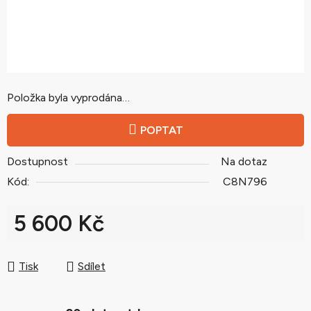
Položka byla vyprodána…
POPTAT
Dostupnost
Na dotaz
Kód:
C8N796
5 600 Kč
Měrná cena:
Tisk
Sdílet