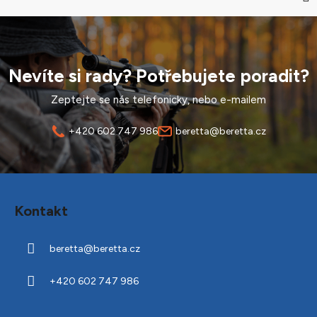
Nevíte si rady? Potřebujete poradit?
Zeptejte se nás telefonicky, nebo e-mailem
+420 602 747 986
beretta@beretta.cz
Z
á
Kontakt
p
a
beretta
@
beretta.cz
t
í
+420 602 747 986