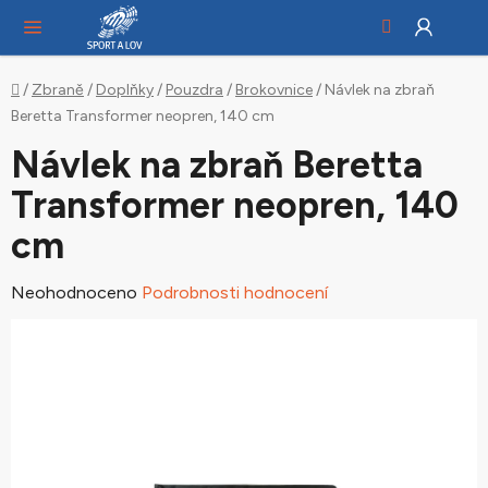
Hledat
NÁ
Přejít
KO
na
obsah
Domů
/
Zbraně
/
Doplňky
/
Pouzdra
/
Brokovnice
/
Návlek na zbraň
Beretta Transformer neopren, 140 cm
Návlek na zbraň Beretta
Transformer neopren, 140
cm
Průměrné
Neohodnoceno
Podrobnosti hodnocení
hodnocení
produktu
je
0,0
z
5