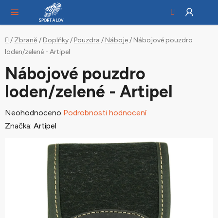
Hledat
NÁ
Přejít
KO
na
obsah
Domů
/
Zbraně
/
Doplňky
/
Pouzdra
/
Náboje
/
Nábojové pouzdro
loden/zelené - Artipel
Nábojové pouzdro
loden/zelené - Artipel
Průměrné
Neohodnoceno
Podrobnosti hodnocení
hodnocení
Značka:
Artipel
produktu
je
0,0
z
5
hvězdiček.