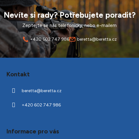
Nevíte si rady? Potřebujete poradit?
Zeptejte se nás telefonicky, nebo e-mailem
+420 602 747 986
beretta@beretta.cz
Z
á
Kontakt
p
a
beretta
@
beretta.cz
t
í
+420 602 747 986
Informace pro vás