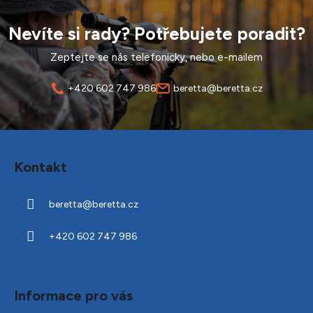
Nevíte si rady? Potřebujete poradit?
Zeptejte se nás telefonicky, nebo e-mailem
+420 602 747 986
beretta@beretta.cz
Z
á
Kontakt
p
a
beretta
@
beretta.cz
t
í
+420 602 747 986
Informace pro vás