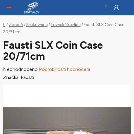
Hledat
NÁ
Přejít
KO
na
obsah
Domů
/
Zbraně
/
Brokovnice
/
Lovecké kozlice
/
Fausti SLX Coin Case
20/71cm
Fausti SLX Coin Case
20/71cm
Průměrné
Neohodnoceno
Podrobnosti hodnocení
hodnocení
Značka:
Fausti
produktu
je
0,0
z
5
hvězdiček.