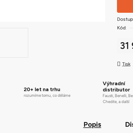
0,0
z
5
Dostup
hvězdič
Kód:
31
Měrná
Tisk
Výhradní
20+ let na trhu
distributor
rozumíme tomu, co děláme
Fausti, Benelli, Be
Chedite, a další
Popis
Di