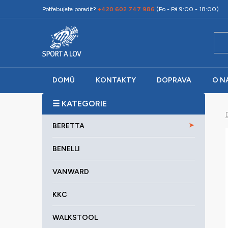
Přejít
Potřebujete poradit?
+420 602 747 986
(Po - Pá 9:00 - 18:00)
na
obsah
DOMŮ
KONTAKTY
DOPRAVA
O N
P
o
K
Přeskočit
s
BERETTA
a
kategorie
t
t
r
BENELLI
e
a
g
VANWARD
o
n
r
n
KKC
i
í
e
p
WALKSTOOL