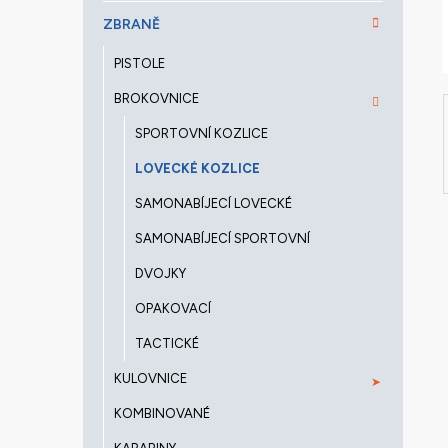
a
ZBRANĚ
n
e
PISTOLE
l
BROKOVNICE
SPORTOVNÍ KOZLICE
LOVECKÉ KOZLICE
SAMONABÍJECÍ LOVECKÉ
SAMONABÍJECÍ SPORTOVNÍ
DVOJKY
OPAKOVACÍ
TACTICKÉ
KULOVNICE
KOMBINOVANÉ