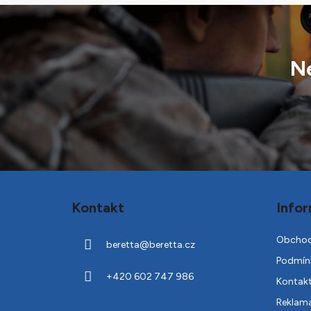
Ne
Z
á
Kontakt
Infor
p
a
Obchod
beretta
@
beretta.cz
t
Podmínk
í
+420 602 747 986
Kontak
Reklam