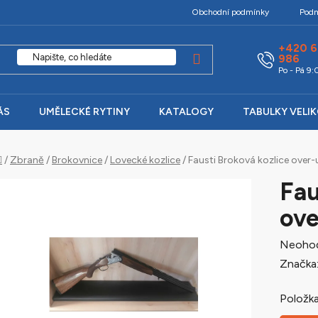
Obchodní podmínky
Podm
+420 6
986
Po - Pá 9
ÁS
UMĚLECKÉ RYTINY
KATALOGY
TABULKY VELI
Domů
/
Zbraně
/
Brokovnice
/
Lovecké kozlice
/
Fausti Broková kozlice ove
Fau
ove
Průměr
Neoho
hodnoc
Značka
produk
Položka
je