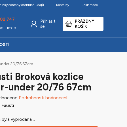
ínky ochrany osobních údajů
Kontakty
Reklamace
02 747
Přihlásit
PRÁZDNÝ
NÁKUPNÍ
se
KOŠÍK
:00 - 18:00
KOŠÍK
KOSTÍ
r-under 20/76 67cm
sti Broková kozlice
r-under 20/76 67cm
né
dnoceno
Podrobnosti hodnocení
ení
:
Fausti
tu
 byla vyprodána…