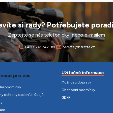
víte si rady? Potřebujete porad
Zeptejte se nás telefonicky, nebo e-mailem
+420 602 747 986
beretta@beretta.cz
Užitečné informace
mace pro vás
Možnosti dopravy
ní podmínky
Obchodní podmínky
y ochrany osobních údajů
GDPR
ty
ace