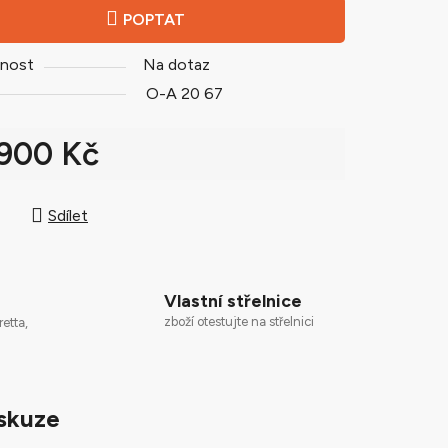
POPTAT
nost
Na dotaz
ek.
O-A 20 67
 900 Kč
 cena:
Sdílet
Vlastní střelnice
zboží otestujte na střelnici
retta,
skuze