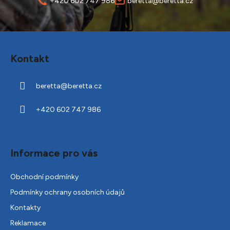
+420 602 747 986
beretta@beretta.cz
Z
á
Kontakt
p
a
beretta
@
beretta.cz
t
í
+420 602 747 986
Informace pro vás
Obchodní podmínky
Podmínky ochrany osobních údajů
Kontakty
Reklamace