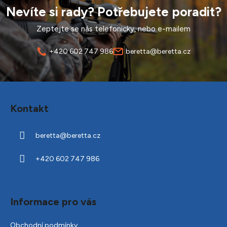
Nevíte si rady? Potřebujete poradit?
Zeptejte se nás telefonicky, nebo e-mailem
+420 602 747 986
beretta@beretta.cz
Z
á
Kontakt
p
a
beretta
@
beretta.cz
t
í
+420 602 747 986
Informace pro vás
Obchodní podmínky