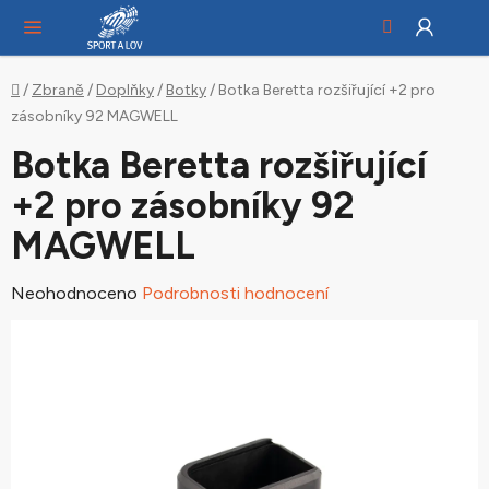
Hledat
NÁ
Přejít
KO
na
obsah
Domů
/
Zbraně
/
Doplňky
/
Botky
/
Botka Beretta rozšiřující +2 pro
zásobníky 92 MAGWELL
Botka Beretta rozšiřující
+2 pro zásobníky 92
MAGWELL
Průměrné
Neohodnoceno
Podrobnosti hodnocení
hodnocení
produktu
je
0,0
z
5