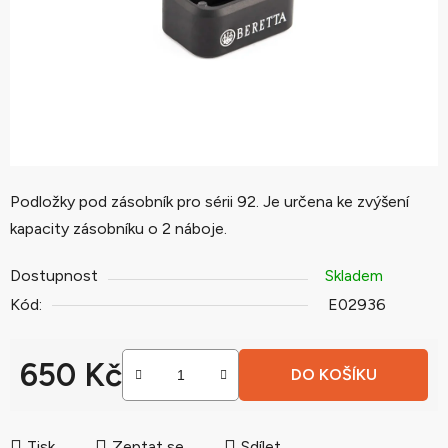
hvězdiček.
Podložky pod zásobník pro sérii 92. Je určena ke zvýšení
kapacity zásobníku o 2 náboje.
Dostupnost
Skladem
Kód:
E02936
650 Kč
DO KOŠÍKU
Měrná cena:
Tisk
Zeptat se
Sdílet