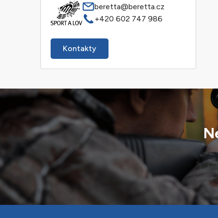
beretta@beretta.cz
+420 602 747 986
Kontakty
Ne
Z