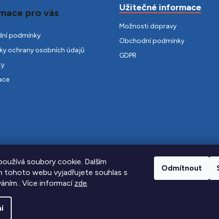
Užitečné informace
mace pro vás
Možnosti dopravy
ní podmínky
Obchodní podmínky
y ochrany osobních údajů
GDPR
ty
ace
oužívá soubory cookie. Dalším
Odmítnout
 tohoto webu vyjadřujete souhlas s
váním.. Více informací
zde
.
í