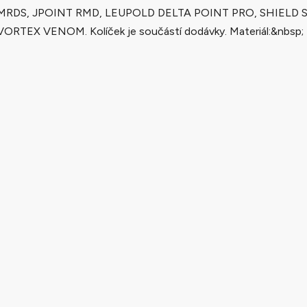
MRDS, JPOINT RMD, LEUPOLD DELTA POINT PRO, SHIELD S
VORTEX VENOM. Kolíček je součástí dodávky. Materiál:&nbsp; Mat