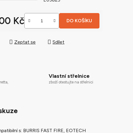
900 Kč
DO KOŠÍKU
ek.
 cena:
Zeptat se
Sdílet
Vlastní střelnice
zboží otestujte na střelnici
retta,
skuze
mpatibilní s: BURRIS FAST FIRE, EOTECH