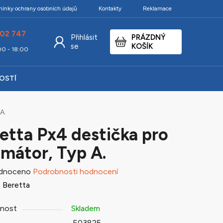
ínky ochrany osobních údajů
Kontakty
Reklamace
02 747
Přihlásit
PRÁZDNÝ
NÁKUPNÍ
se
KOŠÍK
:00 - 18:00
KOŠÍK
KOSTÍ
A.
etta Px4 destička pro
imátor, Typ A.
né
dnoceno
Podrobnosti hodnocení
ení
:
Beretta
tu
nost
Skladem
E03825