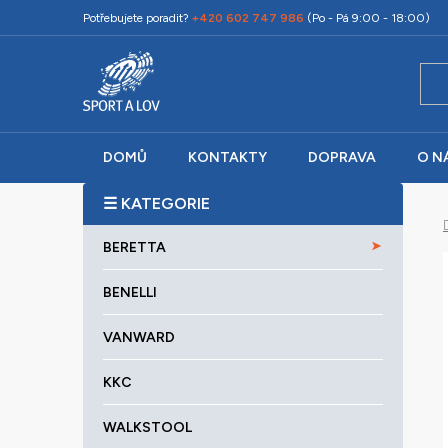
Přejít
Potřebujete poradit?
+420 602 747 986
(Po - Pá 9:00 - 18:00)
na
obsah
DOMŮ
KONTAKTY
DOPRAVA
O N
P
o
K
Přeskočit
s
BERETTA
a
kategorie
t
t
r
BENELLI
e
a
g
VANWARD
o
n
r
n
KKC
i
í
e
p
WALKSTOOL