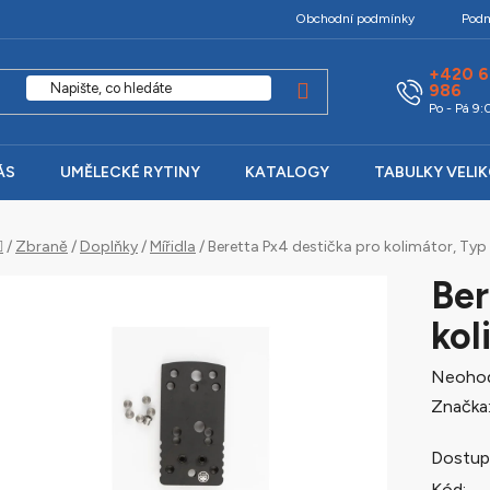
Obchodní podmínky
Podm
+420 6
986
Po - Pá 9
ÁS
UMĚLECKÉ RYTINY
KATALOGY
TABULKY VELI
Domů
/
Zbraně
/
Doplňky
/
Mířidla
/
Beretta Px4 destička pro kolimátor, Typ 
Ber
kol
Průměr
Neoho
hodnoc
Značka
produk
Dostup
je
Kód: