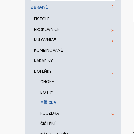
a
ZBRANĚ
n
e
PISTOLE
l
BROKOVNICE
KULOVNICE
KOMBINOVANÉ
KARABINY
DOPLŇKY
CHOKE
BOTKY
MÍŘIDLA
POUZDRA
ČIŠTĚNÍ