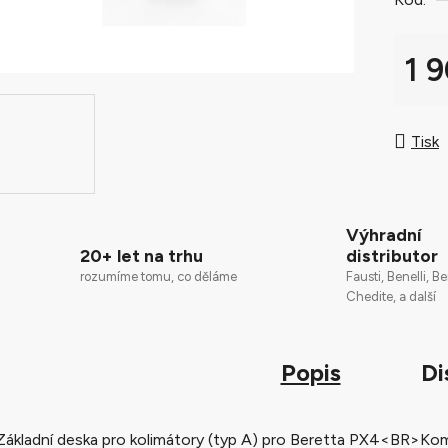
0,0
z
5
1 
hvězdič
Měrná
Tisk
Výhradní
20+ let na trhu
distributor
rozumíme tomu, co děláme
Fausti, Benelli, Be
Chedite, a další
Popis
Di
Základní deska pro kolimátory (typ A) pro Beretta PX4<BR>Ko