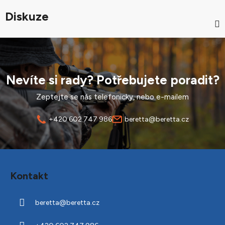
Diskuze
Nevíte si rady? Potřebujete poradit?
Zeptejte se nás telefonicky, nebo e-mailem
+420 602 747 986
beretta@beretta.cz
Z
á
Kontakt
p
a
beretta
@
beretta.cz
t
í