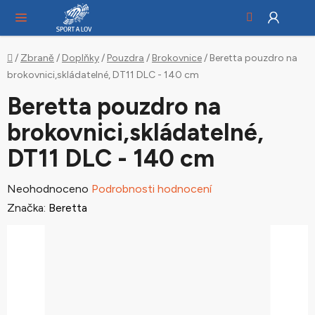
Hledat
NÁ
Přejít
KO
na
obsah
Domů
/
Zbraně
/
Doplňky
/
Pouzdra
/
Brokovnice
/
Beretta pouzdro na
brokovnici,skládatelné, DT11 DLC - 140 cm
Beretta pouzdro na
brokovnici,skládatelné,
DT11 DLC - 140 cm
Průměrné
Neohodnoceno
Podrobnosti hodnocení
hodnocení
Značka:
Beretta
produktu
je
0,0
z
5