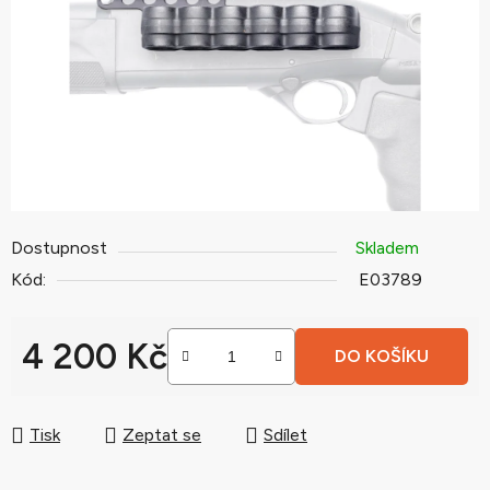
hvězdiček.
Dostupnost
Skladem
Kód:
E03789
4 200 Kč
DO KOŠÍKU
Měrná cena:
Tisk
Zeptat se
Sdílet