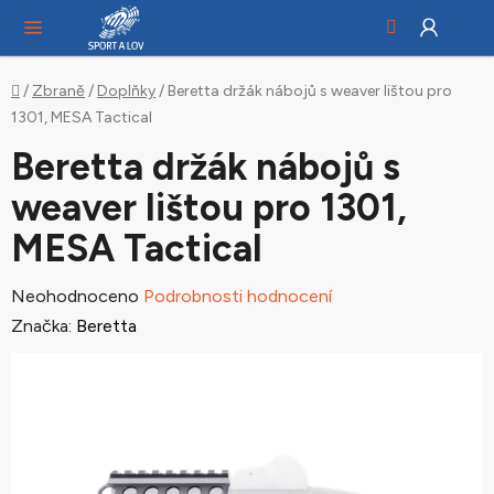
Hledat
NÁ
Přejít
KO
na
obsah
Domů
/
Zbraně
/
Doplňky
/
Beretta držák nábojů s weaver lištou pro
1301, MESA Tactical
Beretta držák nábojů s
weaver lištou pro 1301,
MESA Tactical
Průměrné
Neohodnoceno
Podrobnosti hodnocení
hodnocení
Značka:
Beretta
produktu
je
0,0
z
5