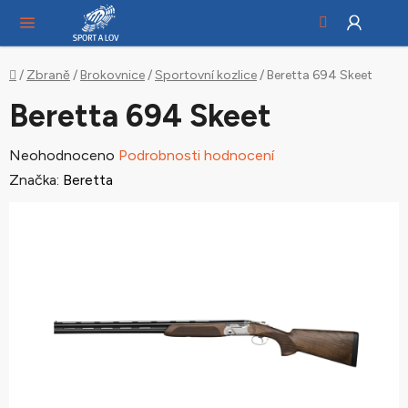
Hledat
NÁ
Přejít
KO
na
obsah
Domů
/
Zbraně
/
Brokovnice
/
Sportovní kozlice
/
Beretta 694 Skeet
Beretta 694 Skeet
Průměrné
Neohodnoceno
Podrobnosti hodnocení
hodnocení
Značka:
Beretta
produktu
je
0,0
z
5
hvězdiček.