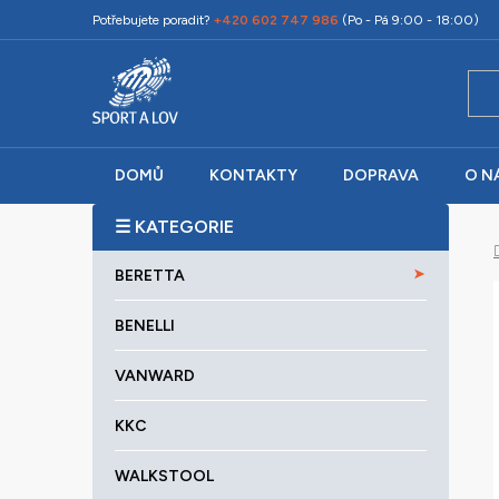
Přejít
Potřebujete poradit?
+420 602 747 986
(Po - Pá 9:00 - 18:00)
na
obsah
DOMŮ
KONTAKTY
DOPRAVA
O N
P
o
K
Přeskočit
s
BERETTA
a
kategorie
t
t
r
BENELLI
e
a
g
VANWARD
o
n
r
n
KKC
i
í
e
p
WALKSTOOL