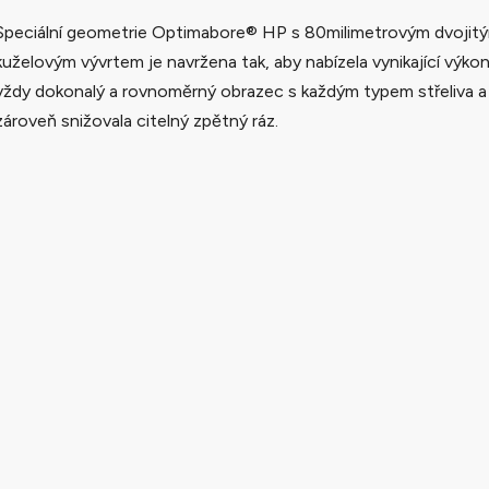
Speciální geometrie Optimabore® HP s 80milimetrovým dvojit
kuželovým vývrtem je navržena tak, aby nabízela vynikající výkon
vždy dokonalý a rovnoměrný obrazec s každým typem střeliva a
zároveň snižovala citelný zpětný ráz.