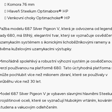
Komora 76 mm
Hlaveň Steelium Optimabore® HP
Venkovní choky Optimachoke® HP
Pažba modelu 687 Silver Pigeon V, která je odvozena od legend
řady 680, má štíhlý, elegantní tvar, který se vyznačuje osvědč
uzamykacím systémem s ikonickými lichoběžníkovými rameny a
dvěma kuželovými uzamykacími výstupky.
Mimořádně spolehlivý a robustní výhozní systém je osvědčeno
verzí používanou na platformě 680. Tato úctyhodná platforma 
může pochlubit více než milionem zbraní, které se používaly v
průběhu více než 30 let.
Model 687 Silver Pigeon V je vybaven slavnými hlavněmi Steeli
trojslitinové oceli, které se vyznačují hlubokým vrtáním, kování
studena a vakuovým odlehčením.