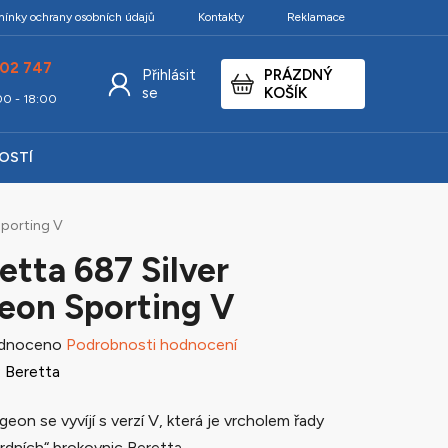
ínky ochrany osobních údajů
Kontakty
Reklamace
02 747
Přihlásit
PRÁZDNÝ
NÁKUPNÍ
se
KOŠÍK
:00 - 18:00
KOŠÍK
KOSTÍ
Sporting V
etta 687 Silver
eon Sporting V
né
dnoceno
Podrobnosti hodnocení
ení
:
Beretta
tu
igeon se vyvíjí s verzí V, která je vrcholem řady
rdních“ brokovnic Beretta.