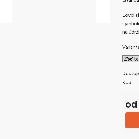
0,0
z
Lovci s
5
symbole
hvězdič
na údr
Variant
Dostup
Kód:
o
Měrná