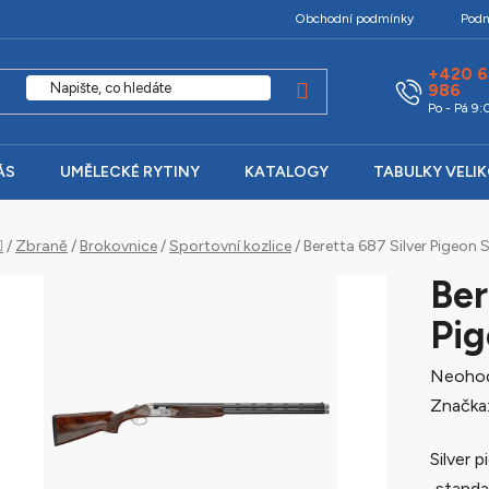
Obchodní podmínky
Podm
+420 6
986
Po - Pá 9
ÁS
UMĚLECKÉ RYTINY
KATALOGY
TABULKY VELI
Domů
/
Zbraně
/
Brokovnice
/
Sportovní kozlice
/
Beretta 687 Silver Pigeon 
Ber
Pig
Průměr
Neoho
hodnoc
Značka
produk
Silver p
je
„standa