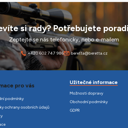
víte si rady? Potřebujete porad
Zeptejte se nás telefonicky, nebo e-mailem
+420 602 747 986
beretta@beretta.cz
Užitečné informace
mace pro vás
Možnosti dopravy
ní podmínky
Obchodní podmínky
y ochrany osobních údajů
GDPR
ty
ace