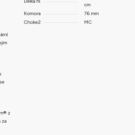
Délka hl.
cm
Komora
76 mm
Choke2
MC
ární
eným
u
se
um® z
m za