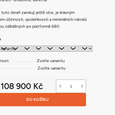
i tuto zbraň zamilují ještě více, je krásným
m účinnosti, spolehlivosti a minimálních nároků
ek.
žbu zděděných po platformě 680.
a
nost
Zvolte variantu
Zvolte variantu
d
108 900 Kč
 cena:
DO KOŠÍKU