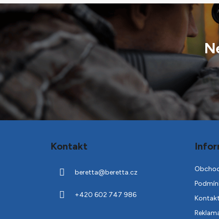
Ne
Z
á
Kontakt
Infor
p
a
Obchod
beretta
@
beretta.cz
t
Podmínk
í
+420 602 747 986
Kontak
Reklam