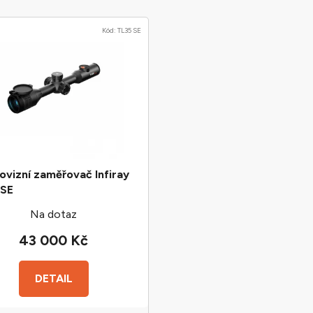
Kód:
TL35 SE
vizní zaměřovač Infiray
 SE
Na dotaz
43 000 Kč
DETAIL