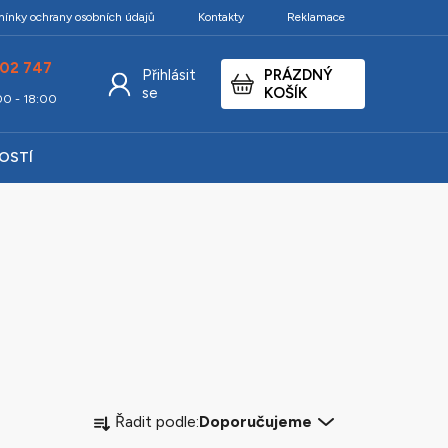
ínky ochrany osobních údajů
Kontakty
Reklamace
02 747
Přihlásit
PRÁZDNÝ
NÁKUPNÍ
se
KOŠÍK
:00 - 18:00
KOŠÍK
KOSTÍ
Ř
Řadit podle:
Doporučujeme
a