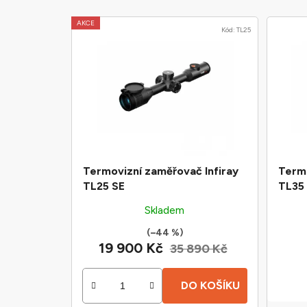
V
AKCE
Kód:
TL25
ý
p
i
s
p
r
o
d
Termovizní zaměřovač Infiray
Termo
u
TL25 SE
TL35
k
Skladem
t
(–44 %)
ů
19 900 Kč
35 890 Kč
DO KOŠÍKU