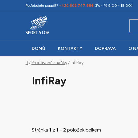
Přejít
Potřebujete poradit?
+420 602 747 986
(Po - Pá 9:00 - 18:00)
na
obsah
DOMŮ
KONTAKTY
DOPRAVA
O N
Domů
/
Prodávané značky
/
InfiRay
InfiRay
Stránka
1
z
1
-
2
položek celkem