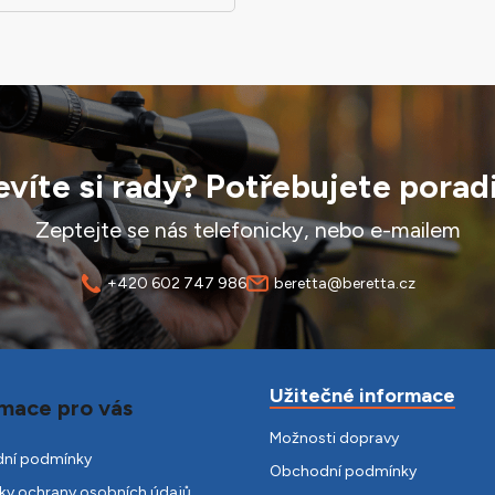
O
v
l
á
d
víte si rady? Potřebujete porad
a
c
í
Zeptejte se nás telefonicky, nebo e-mailem
p
r
+420 602 747 986
beretta@beretta.cz
v
k
y
v
Užitečné informace
ý
mace pro vás
p
Možnosti dopravy
i
ní podmínky
s
Obchodní podmínky
y ochrany osobních údajů