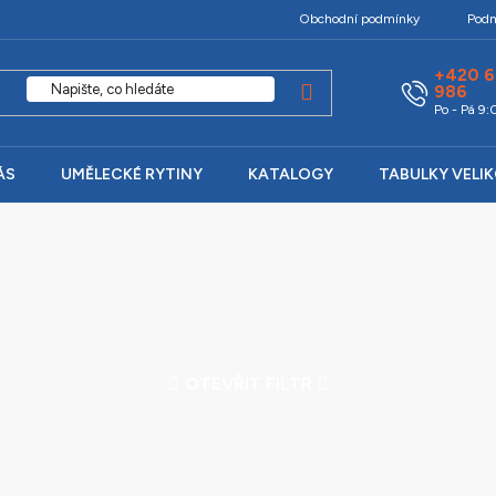
Obchodní podmínky
Podm
+420 6
986
Po - Pá 9
ÁS
UMĚLECKÉ RYTINY
KATALOGY
TABULKY VELI
OTEVŘÍT FILTR