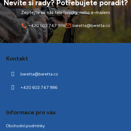
Nevíte si rady? Potřebujete poradit?
c
í
Zeptejte se nás telefonicky, nebo e-mailem
p
r
+420 602 747 986
beretta@beretta.cz
v
k
y
Z
v
á
ý
Kontakt
p
p
a
i
beretta
@
beretta.cz
t
s
u
í
+420 602 747 986
Informace pro vás
Obchodní podmínky