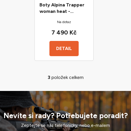
Boty Alpina Trapper
woman heat -
vyhřívané
Na dotaz
7 490 Kč
DETAIL
3
položek celkem
O
v
l
á
d
a
Nevíte si rady? Potřebujete poradit?
c
í
Zeptejte se nás telefonicky, nebo e-mailem