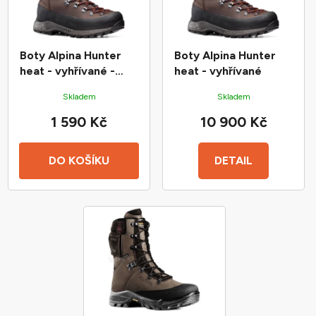
s
r
p
o
r
d
Boty Alpina Hunter
Boty Alpina Hunter
o
u
heat - vyhřívané -
heat - vyhřívané
d
k
náhradní baterie
Skladem
Skladem
u
t
1 590 Kč
10 900 Kč
k
ů
t
ů
DO KOŠÍKU
DETAIL