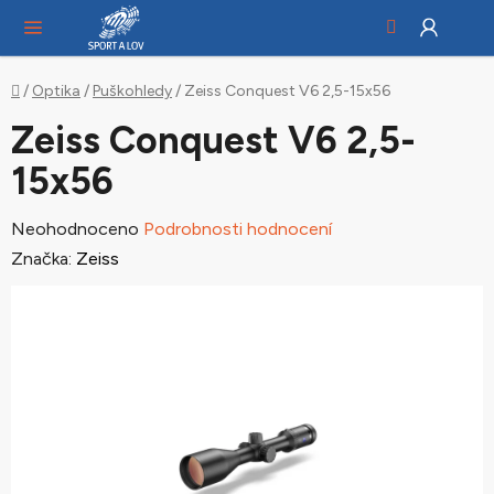
Hledat
NÁ
Přejít
KO
na
obsah
Domů
/
Optika
/
Puškohledy
/
Zeiss Conquest V6 2,5-15x56
Zeiss Conquest V6 2,5-
15x56
Průměrné
Neohodnoceno
Podrobnosti hodnocení
hodnocení
Značka:
Zeiss
produktu
je
0,0
z
5
hvězdiček.