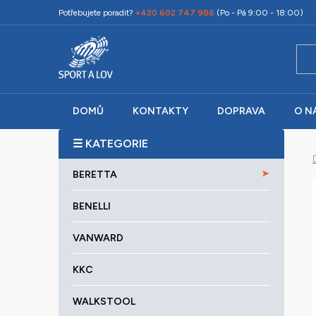
Přejít
Potřebujete poradit?
+420 602 747 986
(Po - Pá 9:00 - 18:00)
na
obsah
DOMŮ
KONTAKTY
DOPRAVA
O N
P
o
K
Přeskočit
s
BERETTA
a
kategorie
t
t
r
BENELLI
e
a
g
VANWARD
o
n
r
n
KKC
i
í
e
p
WALKSTOOL