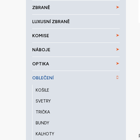
a
ZBRANĚ
n
e
LUXUSNÍ ZBRANĚ
l
KOMISE
NÁBOJE
OPTIKA
OBLEČENÍ
KOŠILE
SVETRY
TRIČKA
BUNDY
KALHOTY