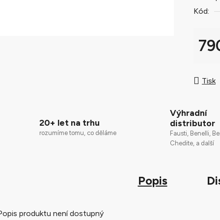
5
Kód:
hvězdič
79
Měrná
Tisk
Výhradní
20+ let na trhu
distributor
rozumíme tomu, co děláme
Fausti, Benelli, Be
Chedite, a další
Popis
Di
Popis produktu není dostupný