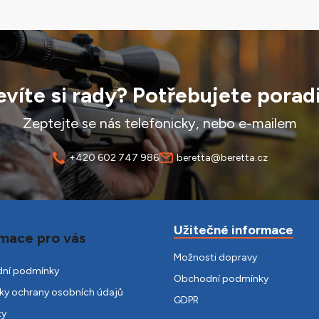
víte si rady? Potřebujete porad
Zeptejte se nás telefonicky, nebo e-mailem
+420 602 747 986
beretta@beretta.cz
Užitečné informace
mace pro vás
Možnosti dopravy
ní podmínky
Obchodní podmínky
y ochrany osobních údajů
GDPR
ty