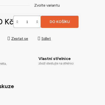
Zvolte variantu
ek.
0 Kč
DO KOŠÍKU
 cena:
Zeptat se
Sdílet
Vlastní střelnice
zboží otestujte na střelnici
retta,
skuze