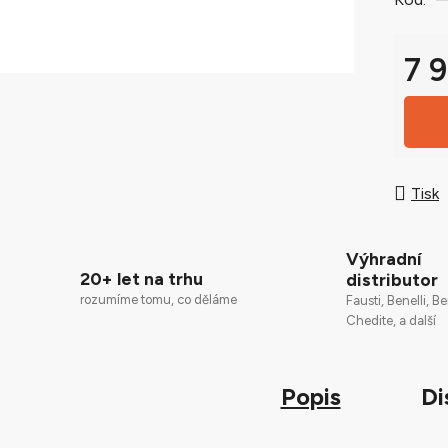
0,0
z
5
7 
hvězdič
Měrná
Tisk
Výhradní
20+ let na trhu
distributor
rozumíme tomu, co děláme
Fausti, Benelli, Be
Chedite, a další
Popis
Di