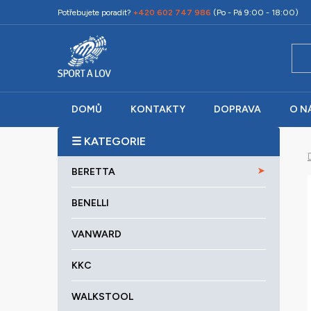
Přejít
Potřebujete poradit?
+420 602 747 986
(Po - Pá 9:00 - 18:00)
na
obsah
DOMŮ
KONTAKTY
DOPRAVA
O N
P
o
K
Přeskočit
s
BERETTA
a
kategorie
t
t
r
BENELLI
e
a
g
VANWARD
o
n
r
n
KKC
i
í
e
p
WALKSTOOL