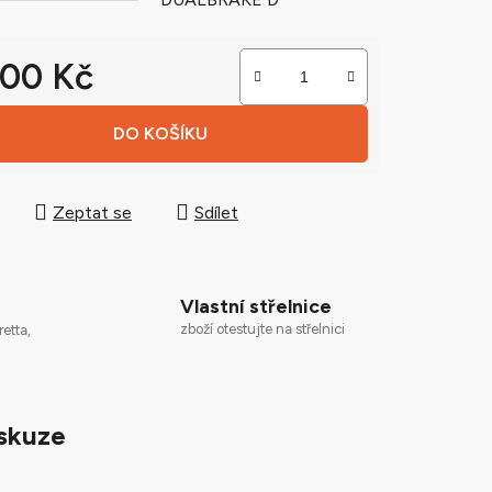
900 Kč
ek.
 cena:
DO KOŠÍKU
Zeptat se
Sdílet
Vlastní střelnice
zboží otestujte na střelnici
retta,
skuze