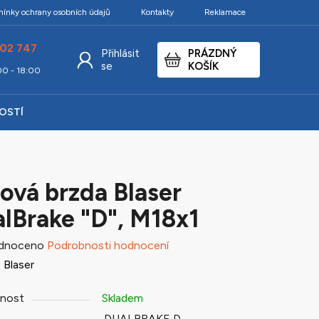
ínky ochrany osobních údajů
Kontakty
Reklamace
02 747
Přihlásit
PRÁZDNÝ
NÁKUPNÍ
se
KOŠÍK
:00 - 18:00
KOŠÍK
KOSTÍ
ová brzda Blaser
lBrake "D", M18x1
né
dnoceno
Podrobnosti hodnocení
ení
:
Blaser
tu
nost
Skladem
DUALBRAKE D