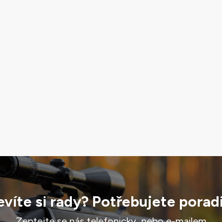
víte si rady? Potřebujete porad
Zeptejte se nás telefonicky, nebo e-mailem