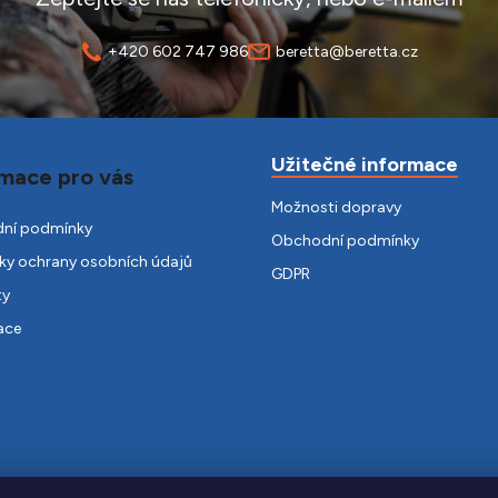
+420 602 747 986
beretta@beretta.cz
Užitečné informace
mace pro vás
Možnosti dopravy
ní podmínky
Obchodní podmínky
y ochrany osobních údajů
GDPR
ty
ace