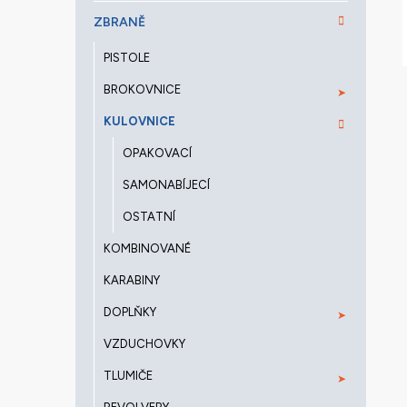
a
ZBRANĚ
n
e
PISTOLE
l
BROKOVNICE
KULOVNICE
OPAKOVACÍ
SAMONABÍJECÍ
OSTATNÍ
KOMBINOVANÉ
KARABINY
DOPLŇKY
VZDUCHOVKY
TLUMIČE