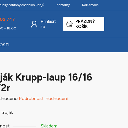
ínky ochrany osobních údajů
Kontakty
Reklamace
02 747
Přihlásit
PRÁZDNÝ
NÁKUPNÍ
se
KOŠÍK
:00 - 18:00
KOŠÍK
KOSTÍ
ják Krupp-laup 16/16
2r
né
dnoceno
Podrobnosti hodnocení
ení
 troják
tu
nost
Skladem