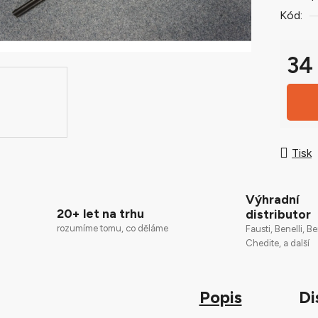
0,0
Kód:
z
5
34
hvězdič
Měrná
Tisk
Výhradní
20+ let na trhu
distributor
rozumíme tomu, co děláme
Fausti, Benelli, Be
Chedite, a další
Popis
Di