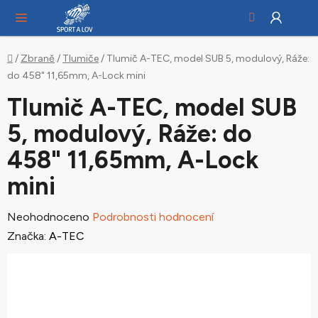
Hledat
NÁ
Přejít
KO
na
obsah
Domů
/
Zbraně
/
Tlumiče
/
Tlumič A-TEC, model SUB 5, modulový, Ráže:
do 458" 11,65mm, A-Lock mini
Tlumič A-TEC, model SUB
5, modulový, Ráže: do
458" 11,65mm, A-Lock
mini
Průměrné
Neohodnoceno
Podrobnosti hodnocení
hodnocení
Značka:
A-TEC
produktu
je
0,0
z