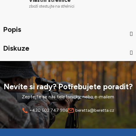
zboží otestujte na střelnici
Popis
Diskuze
Nevíte si rady? Potřebujete poradit?
Zeptejte se nás telefonicky, nebo e-mailem
+420 602 747 986
beretta@beretta.cz
Z