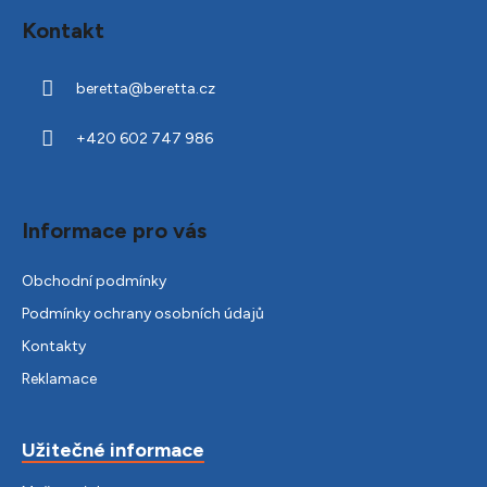
á
Kontakt
p
a
beretta
@
beretta.cz
t
í
+420 602 747 986
Informace pro vás
Obchodní podmínky
Podmínky ochrany osobních údajů
Kontakty
Reklamace
Užitečné informace