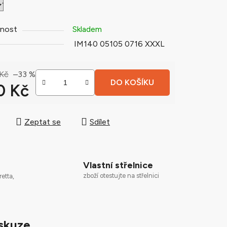
nost
Skladem
ek.
IM140 05105 0716 XXXL
 Kč
–33 %
DO KOŠÍKU
0 Kč
 cena:
Zeptat se
Sdílet
Vlastní střelnice
zboží otestujte na střelnici
retta,
skuze