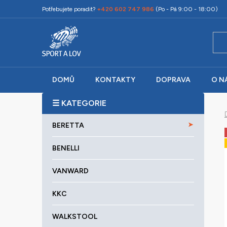
Přejít
Potřebujete poradit?
+420 602 747 986
(Po - Pá 9:00 - 18:00)
na
obsah
DOMŮ
KONTAKTY
DOPRAVA
O N
P
o
K
Přeskočit
s
BERETTA
a
kategorie
t
t
r
BENELLI
e
a
g
VANWARD
o
n
r
n
KKC
i
í
e
p
WALKSTOOL