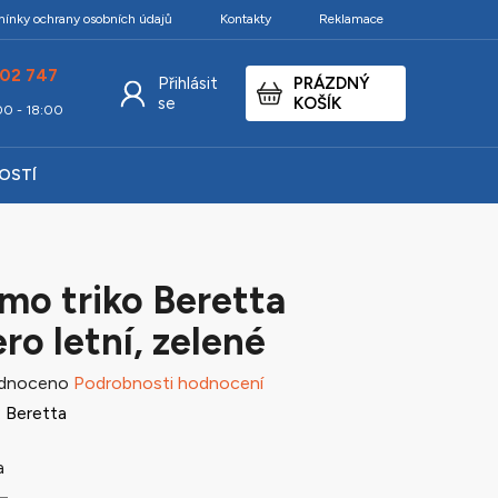
ínky ochrany osobních údajů
Kontakty
Reklamace
02 747
Přihlásit
PRÁZDNÝ
NÁKUPNÍ
se
KOŠÍK
:00 - 18:00
KOŠÍK
KOSTÍ
mo triko Beretta
ro letní, zelené
né
dnoceno
Podrobnosti hodnocení
ení
:
Beretta
tu
a