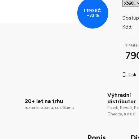
0,0
z
1 190 KČ
–33 %
5
Dostup
hvězdič
Kód:
1 190
79
Měrná
Tisk
Výhradní
20+ let na trhu
distributor
rozumíme tomu, co děláme
Fausti, Benelli, Be
Chedite, a další
Popis
Di