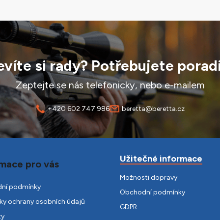
víte si rady? Potřebujete porad
Zeptejte se nás telefonicky, nebo e-mailem
+420 602 747 986
beretta@beretta.cz
Užitečné informace
mace pro vás
Možnosti dopravy
ní podmínky
Obchodní podmínky
y ochrany osobních údajů
GDPR
ty