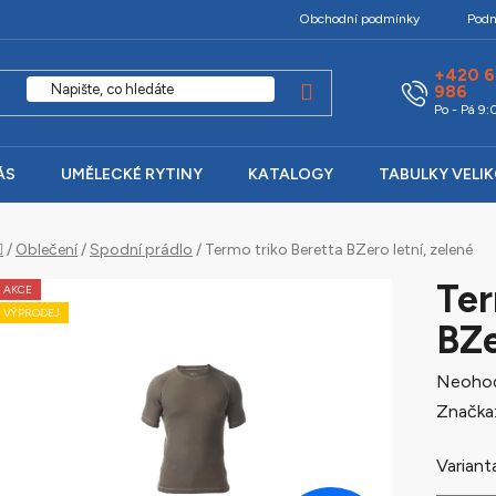
Obchodní podmínky
Podm
+420 6
986
Po - Pá 9
ÁS
UMĚLECKÉ RYTINY
KATALOGY
TABULKY VELI
Domů
/
Oblečení
/
Spodní prádlo
/
Termo triko Beretta BZero letní, zelené
Ter
AKCE
VÝPRODEJ
BZe
Průměr
Neoho
hodnoc
Značka
produk
Variant
je