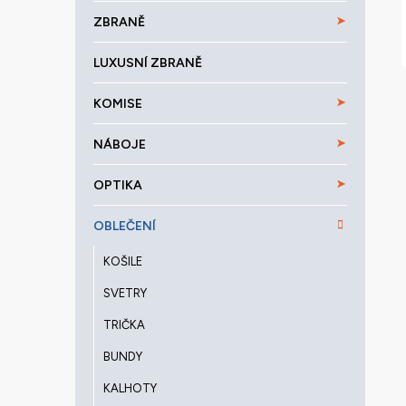
a
ZBRANĚ
n
e
LUXUSNÍ ZBRANĚ
l
KOMISE
NÁBOJE
OPTIKA
OBLEČENÍ
KOŠILE
SVETRY
TRIČKA
BUNDY
KALHOTY