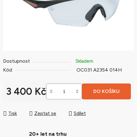
hvězdiček.
Dostupnost
Skladem
Kód:
OC031 A2354 014H
3 400 Kč
DO KOŠÍKU
Měrná cena:
Tisk
Zeptat se
Sdílet
20+ let na trhu