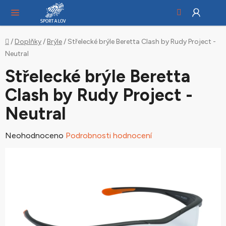
Hledat
NÁ
Přejít
KO
na
obsah
Domů
/
Doplňky
/
Brýle
/
Střelecké brýle Beretta Clash by Rudy Project -
Neutral
Střelecké brýle Beretta
Clash by Rudy Project -
Neutral
Průměrné
Neohodnoceno
Podrobnosti hodnocení
hodnocení
produktu
je
0,0
z
5