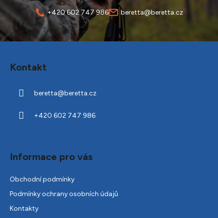
+420 602 747 986
beretta@beretta.cz
Z
á
Kontakt
p
a
beretta
@
beretta.cz
t
í
+420 602 747 986
Informace pro vás
Obchodní podmínky
Podmínky ochrany osobních údajů
Kontakty