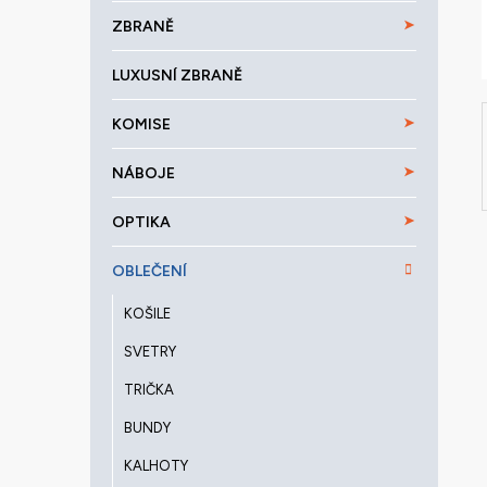
a
ZBRANĚ
n
e
LUXUSNÍ ZBRANĚ
l
KOMISE
NÁBOJE
OPTIKA
OBLEČENÍ
KOŠILE
SVETRY
TRIČKA
BUNDY
KALHOTY