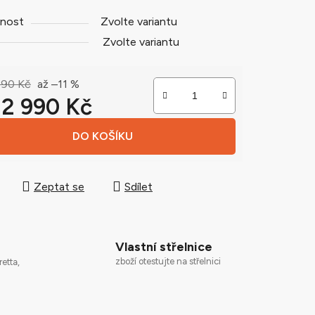
nost
Zvolte variantu
Zvolte variantu
ek.
390 Kč
až –11 %
d
2 990 Kč
 cena:
DO KOŠÍKU
Zeptat se
Sdílet
Vlastní střelnice
zboží otestujte na střelnici
retta,