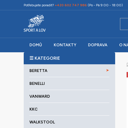
Přejít
Potřebujete poradit?
+420 602 747 986
(Po - Pá 9:00 - 18:00)
na
obsah
DOMŮ
KONTAKTY
DOPRAVA
O N
P
o
K
Přeskočit
s
BERETTA
a
kategorie
t
t
r
BENELLI
e
a
g
VANWARD
o
n
r
n
KKC
i
í
e
p
WALKSTOOL