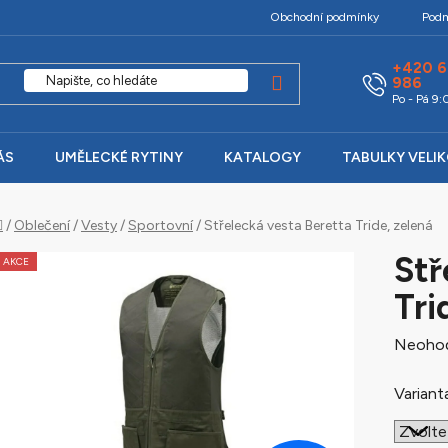
Obchodní podmínky
Podm
+420 6
986
Po - Pá 9
ÁS
UMĚLECKÉ RYTINY
KATALOGY
TABULKY VELI
Domů
/
Oblečení
/
Vesty
/
Sportovní
/
Střelecká vesta Beretta Tride, zelená
Stř
AKCE
Tri
Průměr
Neoho
hodnoc
Variant
produk
je