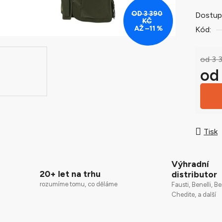
0,0
OD 3 390
z
Dostup
KČ
5
AŽ –11 %
Kód:
hvězdič
od 3 
o
Měrná
Tisk
Výhradní
20+ let na trhu
distributor
rozumíme tomu, co děláme
Fausti, Benelli, Be
Chedite, a další