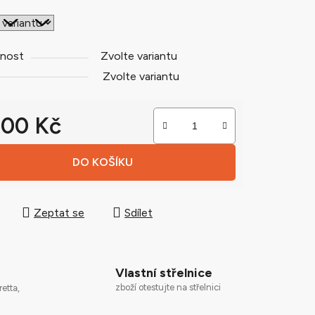
nost
Zvolte variantu
ek.
Zvolte variantu
900 Kč
 cena:
DO KOŠÍKU
Zeptat se
Sdílet
Vlastní střelnice
zboží otestujte na střelnici
retta,