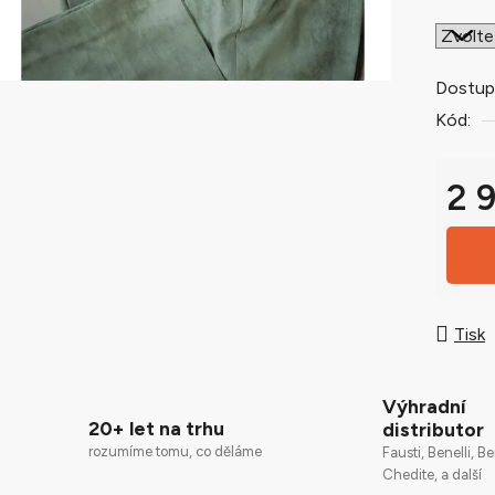
0,0
z
5
Dostup
hvězdič
Kód:
2 
Měrná
Tisk
Výhradní
20+ let na trhu
distributor
rozumíme tomu, co děláme
Fausti, Benelli, Be
Chedite, a další