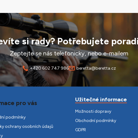
víte si rady? Potřebujete porad
Zeptejte se nás telefonicky, nebo e-mailem
+420 602 747 986
beretta@beretta.cz
Užitečné informace
mace pro vás
Možnosti dopravy
ní podmínky
Obchodní podmínky
y ochrany osobních údajů
GDPR
ty