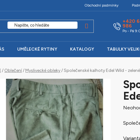
Obchodní podmínky
Podm
+420 6
986
Po - Pá 9
ÁS
UMĚLECKÉ RYTINY
KATALOGY
TABULKY VELI
Domů
/
Oblečení
/
Myslivecké obleky
/
Společenské kalhoty Edel Wild - zelené
Spo
Ede
Průměr
Neoho
hodnoc
Společe
produk
je
Variant