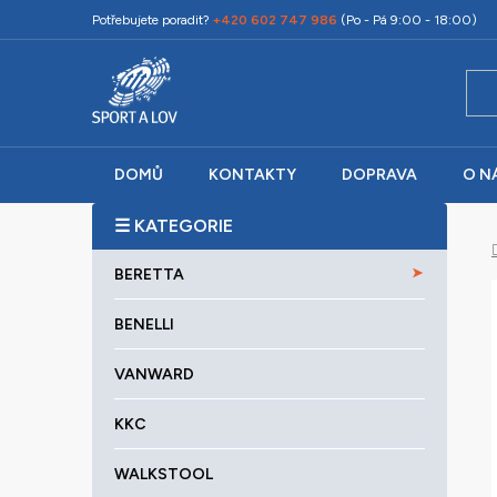
Přejít
Potřebujete poradit?
+420 602 747 986
(Po - Pá 9:00 - 18:00)
na
obsah
DOMŮ
KONTAKTY
DOPRAVA
O N
P
o
K
Přeskočit
s
BERETTA
a
kategorie
t
t
r
BENELLI
e
a
g
VANWARD
o
n
r
n
KKC
i
í
e
p
WALKSTOOL