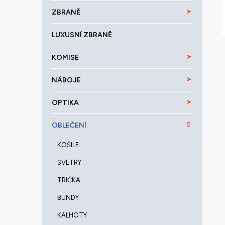
a
ZBRANĚ
n
e
LUXUSNÍ ZBRANĚ
l
KOMISE
NÁBOJE
OPTIKA
OBLEČENÍ
KOŠILE
SVETRY
TRIČKA
BUNDY
KALHOTY