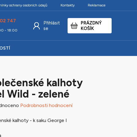
ínky ochrany osobních údajů
Kontakty
Reklamace
02 747
Přihlásit
PRÁZDNÝ
NÁKUPNÍ
se
KOŠÍK
:00 - 18:00
KOŠÍK
KOSTÍ
lečenské kalhoty
l Wild - zelené
né
dnoceno
Podrobnosti hodnocení
ení
nské kalhoty - k saku George I
tu
a