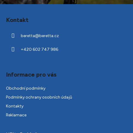
Z
á
Kontakt
p
a
beretta
@
beretta.cz
t
í
+420 602 747 986
Informace pro vás
Obchodní podmínky
Podmínky ochrany osobních údajů
Kontakty
Reklamace