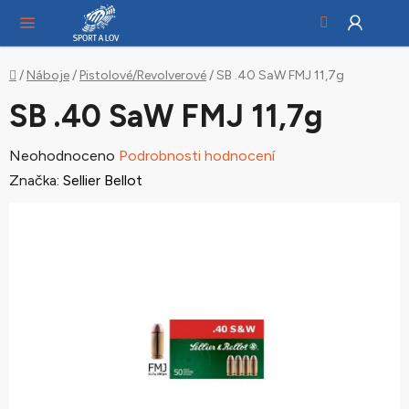
Hledat
NÁ
Přejít
KO
na
obsah
Domů
/
Náboje
/
Pistolové/Revolverové
/
SB .40 SaW FMJ 11,7g
SB .40 SaW FMJ 11,7g
Průměrné
Neohodnoceno
Podrobnosti hodnocení
hodnocení
Značka:
Sellier Bellot
produktu
je
0,0
z
5
hvězdiček.