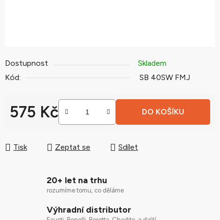
Dostupnost
Skladem
Kód:
SB 40SW FMJ
575 Kč
DO KOŠÍKU
Měrná cena:
Tisk
Zeptat se
Sdílet
20+ let na trhu
rozumíme tomu, co děláme
Výhradní distributor
Fausti, Benelli, Beretta, Chedite, a další