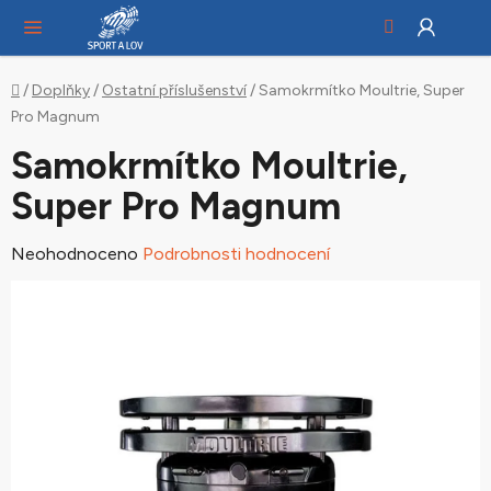
Hledat
NÁ
Přejít
KO
na
obsah
Domů
/
Doplňky
/
Ostatní příslušenství
/
Samokrmítko Moultrie, Super
Pro Magnum
Samokrmítko Moultrie,
Super Pro Magnum
Průměrné
Neohodnoceno
Podrobnosti hodnocení
hodnocení
produktu
je
0,0
z
5
hvězdiček.