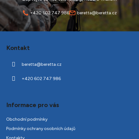
+420 602 747 986
beretta@beretta.cz
Z
á
Kontakt
p
a
beretta
@
beretta.cz
t
í
+420 602 747 986
Informace pro vás
Obchodní podmínky
Podmínky ochrany osobních údajů
Kontakty