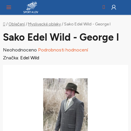
Hledat
NÁ
Přejít
KO
na
obsah
Domů
/
Oblečení
/
Myslivecké obleky
/
Sako Edel Wild - George I
Sako Edel Wild - George I
Průměrné
Neohodnoceno
Podrobnosti hodnocení
hodnocení
Značka:
Edel Wild
produktu
je
0,0
z
5
hvězdiček.