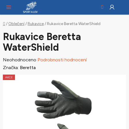
Hledat
NÁ
Přejít
KO
na
obsah
Domů
/
Oblečení
/
Rukavice
/
Rukavice Beretta WaterShield
Rukavice Beretta
WaterShield
Průměrné
Neohodnoceno
Podrobnosti hodnocení
hodnocení
Značka:
Beretta
produktu
AKCE
je
0,0
z
5
hvězdiček.