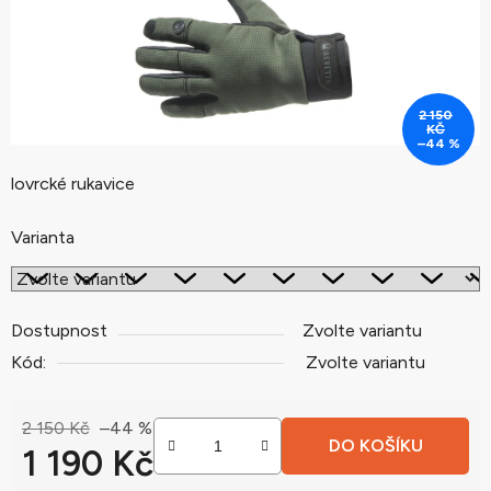
2 150
KČ
–44 %
lovrcké rukavice
Varianta
Dostupnost
Zvolte variantu
Kód:
Zvolte variantu
2 150 Kč
–44 %
DO KOŠÍKU
1 190 Kč